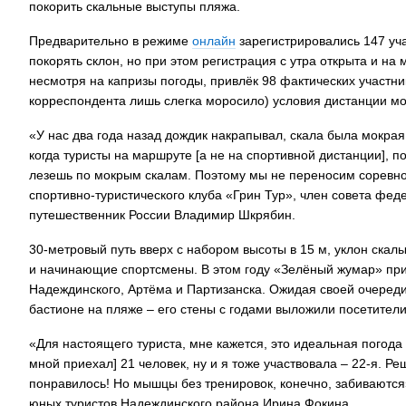
покорить скальные выступы пляжа.
Предварительно в режиме
онлайн
зарегистрировались 147 учас
покорять склон, но при этом регистрация с утра открыта и на
несмотря на капризы погоды, привлёк 98 фактических участни
корреспондента лишь слегка моросило) условия дистанции м
«У нас два года назад дождик накрапывал, скала была мокрая 
когда туристы на маршруте [а не на спортивной дистанции], п
лезешь по мокрым скалам. Поэтому мы не переносим соревнов
спортивно-туристического клуба «Грин Тур», член совета фе
путешественник России Владимир Шкрябин.
30-метровый путь вверх с набором высоты в 15 м, уклон скалы
и начинающие спортсмены. В этом году «Зелёный жумар» прив
Надеждинского, Артёма и Партизанска. Ожидая своей очереди
бастионе на пляже – его стены с годами выложили посетител
«Для настоящего туриста, мне кажется, это идеальная погода 
мной приехал] 21 человек, ну и я тоже участвовала – 22-я. Ре
понравилось! Но мышцы без тренировок, конечно, забиваются
юных туристов Надеждинского района Ирина Фокина.