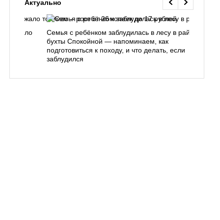
Актуально
одорожало
Семья с ребёнком заблудилась в лесу в районе
О
ублей
бухты Спокойной — напоминаем, как
«
подготовиться к походу, и что делать, если
п
заблудился
Вл