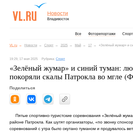
Новости
Владивосток
Все
Фоторепортажи
Спорт
VL.ru
Новости
Спорт
2025
Май
17
«Зелёный жумар» и си
19:29, 17 мая 2025
Рубрика:
Спорт
«Зелёный жумар» и синий туман: лю
покоряли скалы Патрокла во мгле 
Поделиться
Пятые спортивно-туристские соревнования «Зелёный жумар
районе Патрокла. Как шутят организаторы, «по звонку спонс
соревнований с утра было окутано туманом и продувалось вет