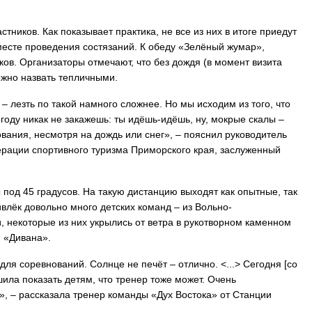
тников. Как показывает практика, не все из них в итоге приедут
 месте проведения состязаний. К обеду «Зелёный жумар»,
ков. Организаторы отмечают, что без дождя (в момент визита
ожно назвать тепличными.
– лезть по такой намного сложнее. Но мы исходим из того, что
огоду никак не закажешь: ты идёшь-идёшь, ну, мокрые скалы –
ания, несмотря на дождь или снег», – пояснил руководитель
дерации спортивного туризма Приморского края, заслуженный
 под 45 градусов. На такую дистанцию выходят как опытные, так
лёк довольно много детских команд – из Вольно-
, некоторые из них укрылись от ветра в рукотворном каменном
и «Дивана».
для соревнований. Солнце не печёт – отлично. <...> Сегодня [со
шила показать детям, что тренер тоже может. Очень
», – рассказала тренер команды «Дух Востока» от Станции