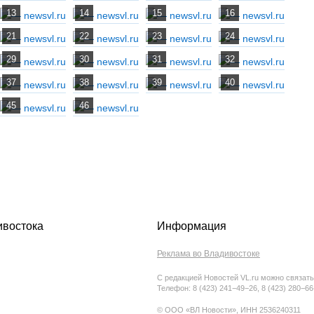
ивостока
Информация
Реклама во Владивостоке
С редакцией Новостей VL.ru можно связать
Телефон: 8 (423) 241−49−26, 8 (423) 280−6
© ООО «ВЛ Новости», ИНН 2536240311