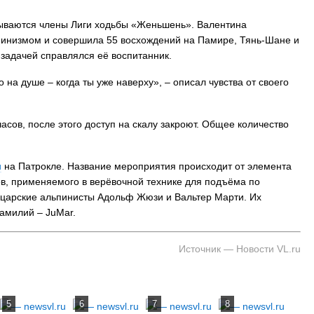
азываются члены Лиги ходьбы «Женьшень». Валентина
ьпинизмом и совершила 55 восхождений на Памире, Тянь-Шане и
На заправках Владивостока снова п
й задачей справлялся её воспитанник.
топливо – рост от 26 копеек до 17 р
 на душе – когда ты уже наверху», – описал чувства от своего
часов, после этого доступ на скалу закроют. Общее количество
и
на Патрокле. Название мероприятия происходит от элемента
ов, применяемого в верёвочной технике для подъёма по
царские альпинисты Адольф Жюзи и Вальтер Марти. Их
фамилий – JuMar.
Источник — Новости VL.ru