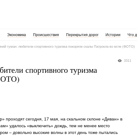
Экономика
Происшествия
Перекрытия дорог
Истории
Что 
ний туман: любители спортивного туризма покоряли скалы Патрокла во мгле (ФОТО)
3311
бители спортивного туризма
(ФОТО)
» проходят сегодня, 17 мая, на скальном склоне «Диван» в
орам» удалось «выключить» дождь, тем не менее место
ром – довольно высокие волны в этот день тоже пытались