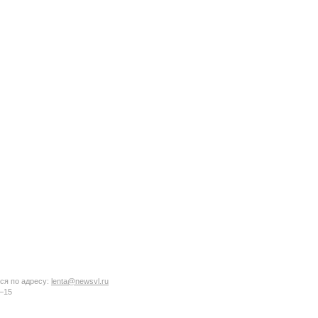
ся по адресу:
lenta@newsvl.ru
6−15