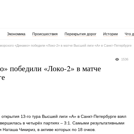
Экономика
Происшествия
Перекрытия дорог
Истории
Что 
морского «Динамо» победили «Локо-2» в матче Высшей лиги «А» в Санкт-Петербурге
1536
» победили «Локо-2» в матче
ге
открытия 13-го тура Высшей лиги «А» в Санкт-Петербурге взял
авершилась в четырёх партиях – 3:1. Самыми результативными
 Наташа Чикириз, в активе которых по 18 очков.