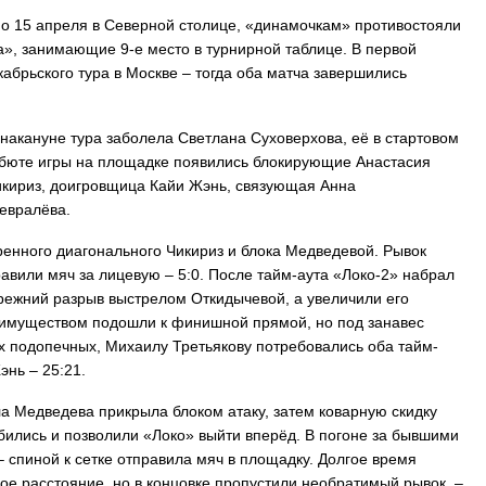
 по 15 апреля в Северной столице, «динамочкам» противостояли
», занимающие 9-е место в турнирной таблице. В первой
абрьского тура в Москве – тогда оба матча завершились
накануне тура заболела Светлана Суховерхова, её в стартовом
ебюте игры на площадке появились блокирующие Анастасия
икириз, доигровщица Кайи Жэнь, связующая Анна
евралёва.
енного диагонального Чикириз и блока Медведевой. Рывок
авили мяч за лицевую – 5:0. После тайм-аута «Локо-2» набрал
прежний разрыв выстрелом Откидычевой, а увеличили его
реимуществом подошли к финишной прямой, но под занавес
их подопечных, Михаилу Третьякову потребовались оба тайм-
энь – 25:21.
ла Медведева прикрыла блоком атаку, затем коварную скидку
бились и позволили «Локо» выйти вперёд. В погоне за бывшими
спиной к сетке отправила мяч в площадку. Долгое время
ое расстояние, но в концовке пропустили необратимый рывок, –