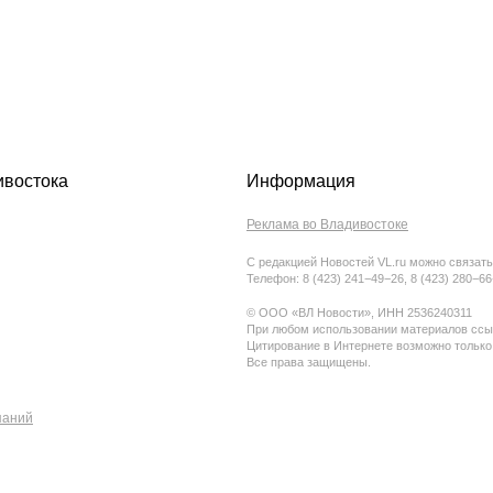
ивостока
Информация
Реклама во Владивостоке
С редакцией Новостей VL.ru можно связать
Телефон: 8 (423) 241−49−26, 8 (423) 280−6
© ООО «ВЛ Новости», ИНН 2536240311
При любом использовании материалов ссыл
Цитирование в Интернете возможно только
Все права защищены.
паний