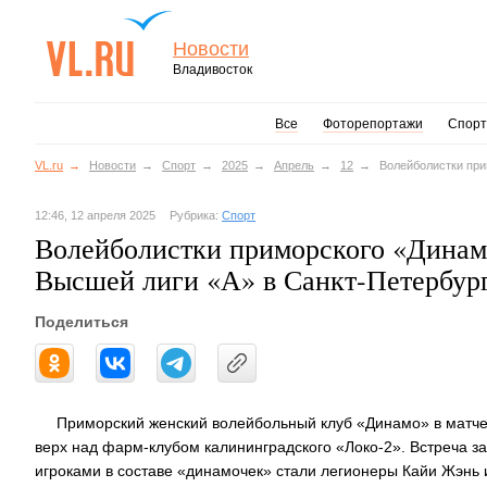
Новости
Владивосток
Все
Фоторепортажи
Спорт
VL.ru
Новости
Спорт
2025
Апрель
12
Волейболистки при
12:46, 12 апреля 2025
Рубрика:
Спорт
Волейболистки приморского «Динамо
Высшей лиги «А» в Санкт-Петербур
Поделиться
Приморский женский волейбольный клуб «Динамо» в матче 
верх над фарм-клубом калининградского «Локо-2». Встреча з
игроками в составе «динамочек» стали легионеры Кайи Жэнь и