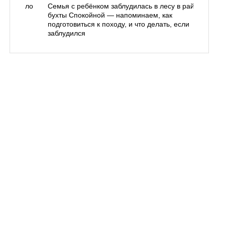
одорожало
Семья с ребёнком заблудилась в лесу в районе
О
ублей
бухты Спокойной — напоминаем, как
«
подготовиться к походу, и что делать, если
п
заблудился
Вл