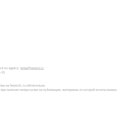
ся по адресу:
lenta@newsvl.ru
6−15
ка на NewsVL.ru обязательна.
 при наличии гиперссылки на публикацию, материалы из которой использованы.