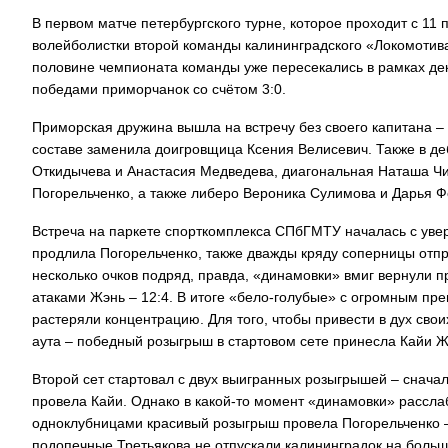
В первом матче петербургского турне, которое проходит с 11
волейболистки второй команды калининградского «Локомотива
половине чемпионата команды уже пересекались в рамках дек
победами приморчанок со счётом 3:0.
Приморская дружина вышла на встречу без своего капитана – 
составе заменила доигровщица Ксения Велисевич. Также в д
Откидычева и Анастасия Медведева, диагональная Наташа Ч
Погорельченко, а также либеро Вероника Сулимова и Дарья Ф
Встреча на паркете спорткомплекса СПбГМТУ началась с увер
продлила Погорельченко, также дважды кряду соперницы отпр
несколько очков подряд, правда, «динамовки» вмиг вернули 
атаками Жэнь – 12:4. В итоге «бело-голубые» с огромным п
растеряли концентрацию. Для того, чтобы привести в дух сво
аута – победный розыгрыш в стартовом сете принесла Кайи Ж
Второй сет стартовал с двух выигранных розыгрышей – снача
провела Кайи. Однако в какой-то момент «динамовки» рассла
одноклубницами красивый розыгрыш провела Погорельченко – 
подопечные Третьякова не отпускали калининградок на больш