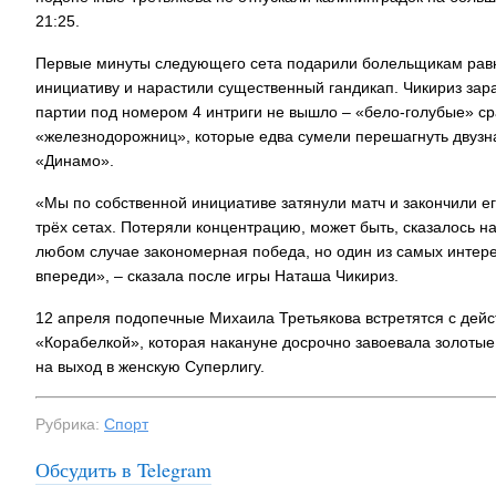
21:25.
Первые минуты следующего сета подарили болельщикам равн
инициативу и нарастили существенный гандикап. Чикириз зара
партии под номером 4 интриги не вышло – «бело-голубые» ср
«железнодорожниц», которые едва сумели перешагнуть двузна
«Динамо».
«Мы по собственной инициативе затянули матч и закончили ег
трёх сетах. Потеряли концентрацию, может быть, сказалось н
любом случае закономерная победа, но один из самых интерес
впереди», – сказала после игры Наташа Чикириз.
12 апреля подопечные Михаила Третьякова встретятся с де
«Корабелкой», которая накануне досрочно завоевала золотые
на выход в женскую Суперлигу.
Рубрика:
Спорт
Обсудить в Telegram