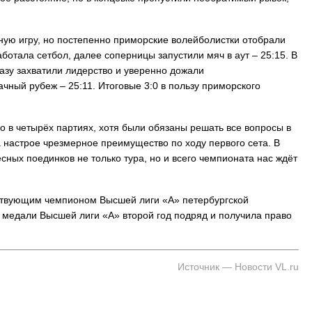
На заправках Владивостока снова п
топливо – рост от 26 копеек до 17 р
ую игру, но постепенно приморские волейболистки отобрали
ботала сетбол, далее соперницы запустили мяч в аут – 25:15. В
азу захватили лидерство и уверенно дожали
чный рубеж – 25:11. Итоговые 3:0 в пользу приморского
о в четырёх партиях, хотя были обязаны решать все вопросы в
а настрое чрезмерное преимущество по ходу первого сета. В
ных поединков не только тура, но и всего чемпионата нас ждёт
йствующим чемпионом Высшей лиги «А» петербургской
 медали Высшей лиги «А» второй год подряд и получила право
Источник — Новости VL.ru