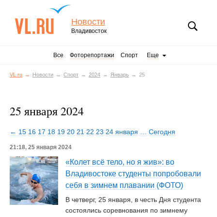
Новости
Владивосток
Все
Фоторепортажи
Спорт
Еще
VL.ru
Новости
Спорт
2024
Январь
25
25 января 2024
← 15
16
17
18
19
20
21
22
23
24 января
…
Сегодня
21:18, 25 января 2024
«Колет всё тело, но я жив»: во
Владивостоке студенты попробовали
себя в зимнем плавании (ФОТО)
В четверг, 25 января, в честь Дня студента
состоялись соревнования по зимнему