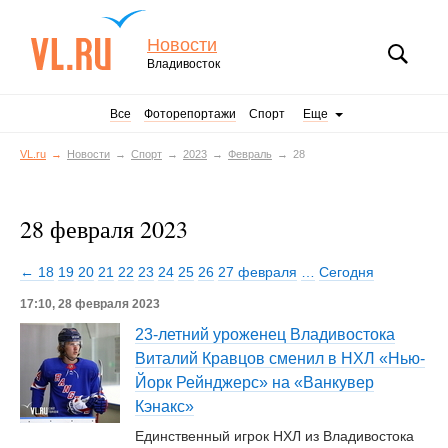
Новости
Владивосток
Все
Фоторепортажи
Спорт
Еще
VL.ru
Новости
Спорт
2023
Февраль
28
28 февраля 2023
← 18
19
20
21
22
23
24
25
26
27 февраля
…
Сегодня
17:10, 28 февраля 2023
23-летний уроженец Владивостока
Виталий Кравцов сменил в НХЛ «Нью-
Йорк Рейнджерс» на «Ванкувер
Кэнакс»
Единственный игрок НХЛ из Владивостока