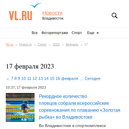
Новости
Владивосток
Все
Фоторепортажи
Спорт
Еще
VL.ru
Новости
Спорт
2023
Февраль
17
17 февраля 2023
← 7
8
9
10
11
12
13
14
15
16 февраля
…
Сегодня
10:37, 17 февраля 2023
Рекордное количество
пловцов собрали всероссийские
соревнования по плаванию «Золотая
рыбка» во Владивостоке
Во Владивостоке в спорткомплексе