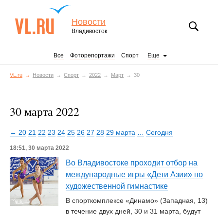
Новости
Владивосток
Все
Фоторепортажи
Спорт
Еще
VL.ru
Новости
Спорт
2022
Март
30
30 марта 2022
← 20
21
22
23
24
25
26
27
28
29 марта
…
Сегодня
18:51, 30 марта 2022
Во Владивостоке проходит отбор на
международные игры «Дети Азии» по
художественной гимнастике
В спорткомплексе «Динамо» (Западная, 13)
в течение двух дней, 30 и 31 марта, будут