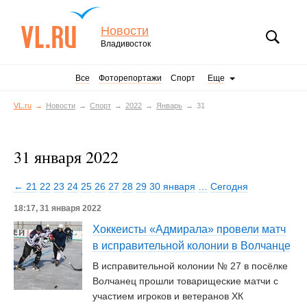
Новости
Владивосток
Все
Фоторепортажи
Спорт
Еще
VL.ru
Новости
Спорт
2022
Январь
31
31 января 2022
← 21
22
23
24
25
26
27
28
29
30 января
…
Сегодня
18:17, 31 января 2022
Хоккеисты «Адмирала» провели матч
в исправительной колонии в Волчанце
В исправительной колонии № 27 в посёлке
Волчанец прошли товарищеские матчи с
участием игроков и ветеранов ХК