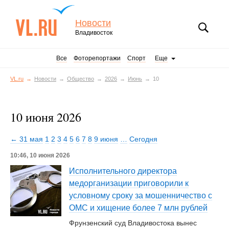
Новости
Владивосток
Все
Фоторепортажи
Спорт
Еще
VL.ru
Новости
Общество
2026
Июнь
10
10 июня 2026
← 31 мая
1
2
3
4
5
6
7
8
9 июня
…
Сегодня
10:46, 10 июня 2026
Исполнительного директора
медорганизации приговорили к
условному сроку за мошенничество с
ОМС и хищение более 7 млн рублей
Фрунзенский суд Владивостока вынес