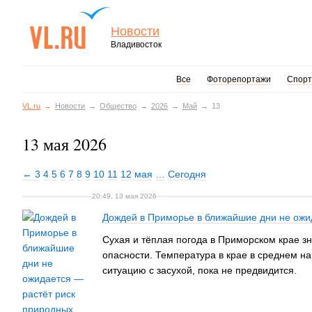
Новости
Владивосток
Все
Фоторепортажи
Спорт
VL.ru
Новости
Общество
2026
Май
13
13 мая 2026
← 3
4
5
6
7
8
9
10
11
12 мая
…
Сегодня
20:49, 13 мая 2026
Дождей в Приморье в ближайшие дни не ожи
Сухая и тёплая погода в Приморском крае з
опасности. Температура в крае в среднем н
ситуацию с засухой, пока не предвидится.