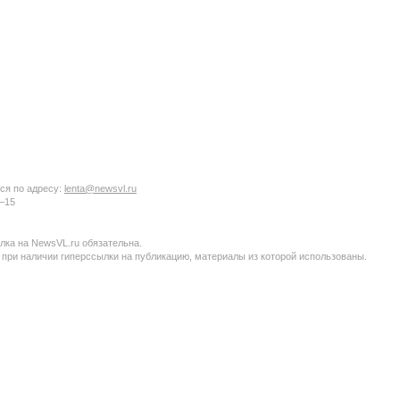
ся по адресу:
lenta@newsvl.ru
6−15
ка на NewsVL.ru обязательна.
 при наличии гиперссылки на публикацию, материалы из которой использованы.