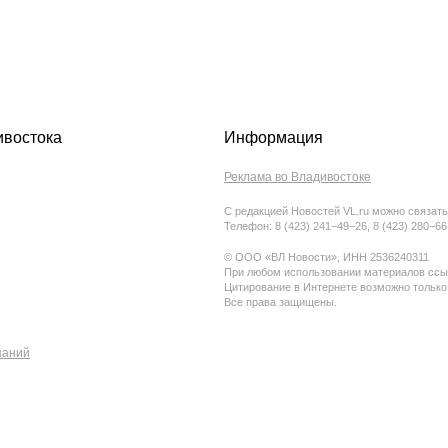
ивостока
Информация
Реклама во Владивостоке
С редакцией Новостей VL.ru можно связать
Телефон: 8 (423) 241−49−26, 8 (423) 280−6
© ООО «ВЛ Новости», ИНН 2536240311
При любом использовании материалов ссыл
Цитирование в Интернете возможно только
Все права защищены.
паний