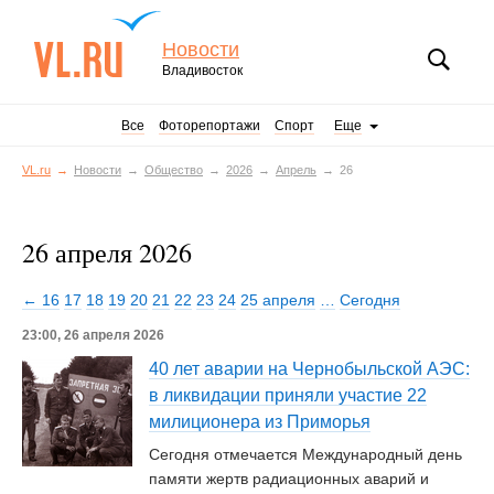
Новости
Владивосток
Все
Фоторепортажи
Спорт
Еще
VL.ru
Новости
Общество
2026
Апрель
26
26 апреля 2026
← 16
17
18
19
20
21
22
23
24
25 апреля
…
Сегодня
23:00, 26 апреля 2026
40 лет аварии на Чернобыльской АЭС:
в ликвидации приняли участие 22
милиционера из Приморья
Сегодня отмечается Международный день
памяти жертв радиационных аварий и