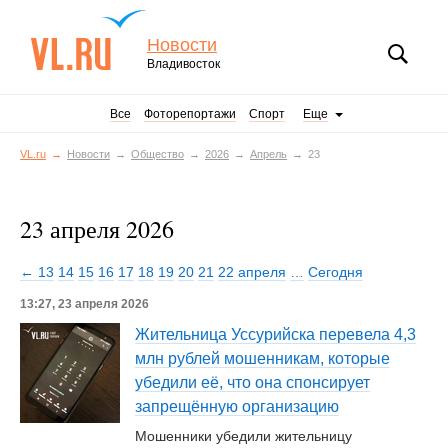
Новости
Владивосток
Все
Фоторепортажи
Спорт
Еще
VL.ru
Новости
Общество
2026
Апрель
23
23 апреля 2026
← 13
14
15
16
17
18
19
20
21
22 апреля
…
Сегодня
13:27, 23 апреля 2026
Жительница Уссурийска перевела 4,3
млн рублей мошенникам, которые
убедили её, что она спонсирует
запрещённую организацию
Мошенники убедили жительницу