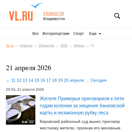
Новости
Владивосток
Все
Фоторепортажи
Спорт
Еще
VL.ru
Новости
Общество
2026
Апрель
21
21 апреля 2026
← 11
12
13
14
15
16
17
18
19
20 апреля
…
Сегодня
20:55, 21 апреля 2026
Жителя Приморья приговорили к пяти
годам колонии за хищение банковской
карты и незаконную рубку леса
Кировский районный суд вынес приговор
местному жителю, признав его виновным