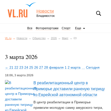
Новости
Владивосток
Все
Фоторепортажи
Спорт
Еще
VL.ru
Новости
Общество
2026
Март
03
3 марта 2026
← 21
22
23
24
25
26
27
28 февраля
1
2 марта
…
Сегодня
18:06, 3 марта 2026
В реабилитационный центр в
Приморье доставили раненую тигрицу
из Еврейской автономной области
В центр реабилитации в Приморье
привезли молодую самку амурского тигра,