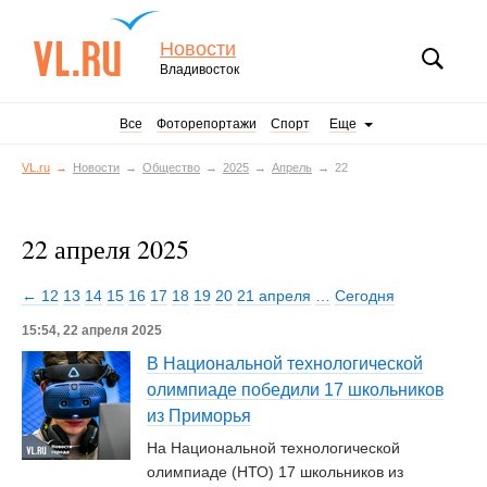
Новости
Владивосток
Все
Фоторепортажи
Спорт
Еще
VL.ru
Новости
Общество
2025
Апрель
22
22 апреля 2025
← 12
13
14
15
16
17
18
19
20
21 апреля
…
Сегодня
15:54, 22 апреля 2025
В Национальной технологической
олимпиаде победили 17 школьников
из Приморья
На Национальной технологической
олимпиаде (НТО) 17 школьников из