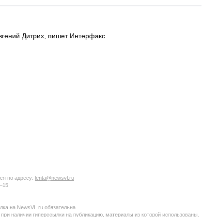
вгений Дитрих, пишет Интерфакс.
ся по адресу:
lenta@newsvl.ru
6−15
ка на NewsVL.ru обязательна.
 при наличии гиперссылки на публикацию, материалы из которой использованы.