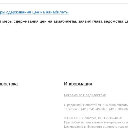
еры сдерживания цен на авиабилеты
ит меры сдерживания цен на авиабилеты, заявил глава ведомства Е
ивостока
Информация
Реклама во Владивостоке
С редакцией Новостей VL.ru можно связать
Телефон: 8 (423) 241−49−26, 8 (423) 280−6
© ООО «ВЛ Новости», ИНН 2536240311
При любом использовании материалов ссыл
Цитирование в Интернете возможно только