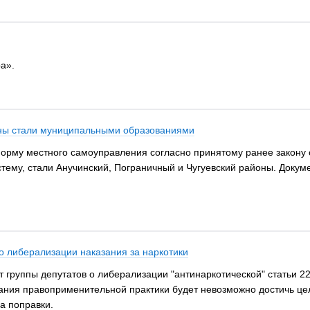
а».
оны стали муниципальными образованиями
рму местного самоуправления согласно принятому ранее закону о
тему, стали Анучинский, Пограничный и Чугуевский районы. Доку
о либерализации наказания за наркотики
 группы депутатов о либерализации "антинаркотической" статьи 22
ания правоприменительной практики будет невозможно достичь цел
а поправки.