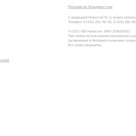
Реклама во Владивостоке
С редакцией Новостей VL.ru можно связать
Телефон: 8 (423) 241−49−26, 8 (423) 280−6
© ООО «ВЛ Новости», ИНН 2536240311
При любом использовании материалов ссыл
Цитирование в Интернете возможно только
Все права защищены.
паний