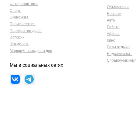
Фоторепортажи
Объявления
Спорт
Новости
Экономика
Авто
Происшествия
Работа
Перекрытия дорог
Афиша
Истории
Кино
Что делать
Базы отдыха
Маршрут выходного дня
Недвижимость
Справочник ком
Мы в социальных сетях