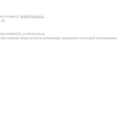
ся по адресу:
lenta@newsvl.ru
6−15
ка на NewsVL.ru обязательна.
 при наличии гиперссылки на публикацию, материалы из которой использованы.