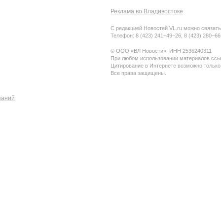
Реклама во Владивостоке
С редакцией Новостей VL.ru можно связать
Телефон: 8 (423) 241−49−26, 8 (423) 280−6
© ООО «ВЛ Новости», ИНН 2536240311
При любом использовании материалов ссыл
Цитирование в Интернете возможно только
Все права защищены.
паний