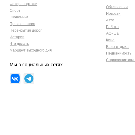
Фоторепортажи
Объявления
Спорт
Новости
Экономика
Авто
Происшествия
Работа
Перекрытия дорог
Афиша
Истории
Кино
Что делать
Базы отдыха
Маршрут выходного дня
Недвижимость
Справочник ком
Мы в социальных сетях