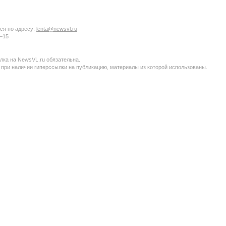
ся по адресу:
lenta@newsvl.ru
6−15
ка на NewsVL.ru обязательна.
 при наличии гиперссылки на публикацию, материалы из которой использованы.