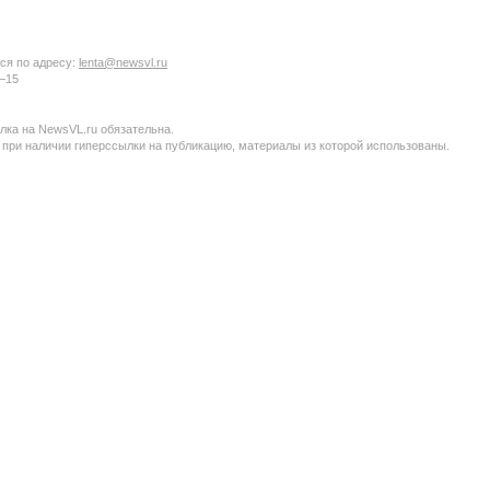
ся по адресу:
lenta@newsvl.ru
6−15
ка на NewsVL.ru обязательна.
 при наличии гиперссылки на публикацию, материалы из которой использованы.