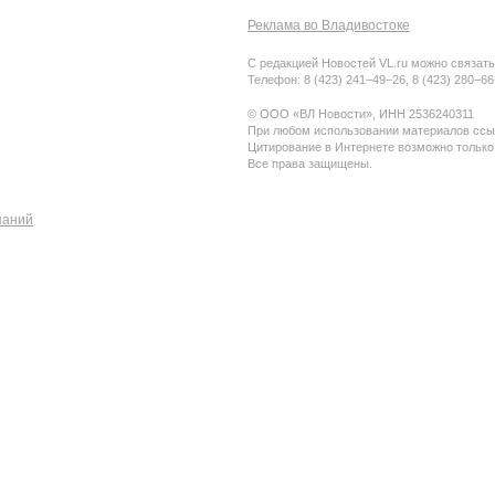
Реклама во Владивостоке
С редакцией Новостей VL.ru можно связать
Телефон: 8 (423) 241−49−26, 8 (423) 280−6
© ООО «ВЛ Новости», ИНН 2536240311
При любом использовании материалов ссыл
Цитирование в Интернете возможно только
Все права защищены.
паний