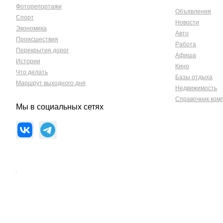
Фоторепортажи
Объявления
Спорт
Новости
Экономика
Авто
Происшествия
Работа
Перекрытия дорог
Афиша
Истории
Кино
Что делать
Базы отдыха
Маршрут выходного дня
Недвижимость
Справочник ком
Мы в социальных сетях