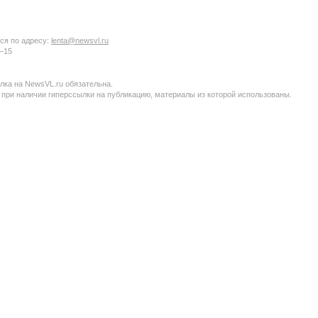
ся по адресу:
lenta@newsvl.ru
6−15
ка на NewsVL.ru обязательна.
 при наличии гиперссылки на публикацию, материалы из которой использованы.