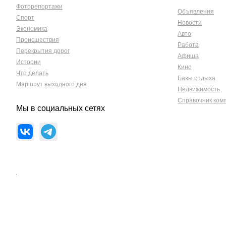
Фоторепортажи
Объявления
Спорт
Новости
Экономика
Авто
Происшествия
Работа
Перекрытия дорог
Афиша
Истории
Кино
Что делать
Базы отдыха
Маршрут выходного дня
Недвижимость
Справочник ком
Мы в социальных сетях