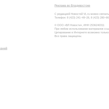
Реклама во Владивостоке
С редакцией Новостей VL.ru можно связать
Телефон: 8 (423) 241−49−26, 8 (423) 280−6
© ООО «ВЛ Новости», ИНН 2536240311
При любом использовании материалов ссыл
Цитирование в Интернете возможно только
Все права защищены.
паний