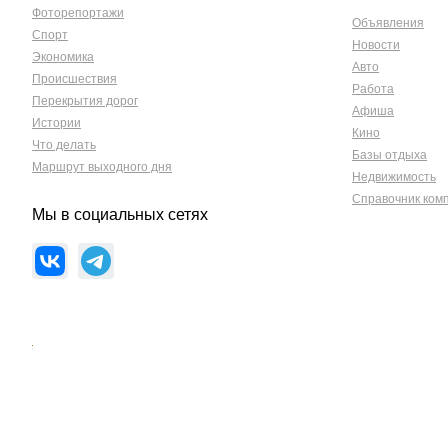
Фоторепортажи
Объявления
Спорт
Новости
Экономика
Авто
Происшествия
Работа
Перекрытия дорог
Афиша
Истории
Кино
Что делать
Базы отдыха
Маршрут выходного дня
Недвижимость
Справочник ком
Мы в социальных сетях