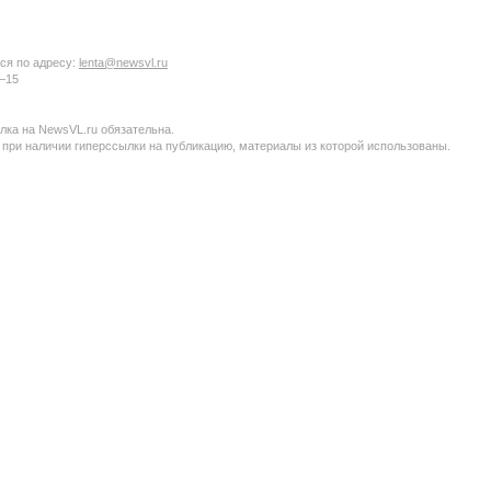
ся по адресу:
lenta@newsvl.ru
6−15
ка на NewsVL.ru обязательна.
 при наличии гиперссылки на публикацию, материалы из которой использованы.