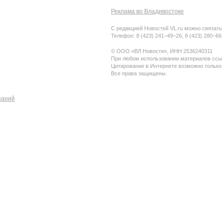
Реклама во Владивостоке
С редакцией Новостей VL.ru можно связать
Телефон: 8 (423) 241−49−26, 8 (423) 280−6
© ООО «ВЛ Новости», ИНН 2536240311
При любом использовании материалов ссыл
Цитирование в Интернете возможно только
Все права защищены.
паний