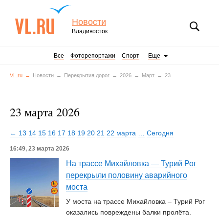
Новости
Владивосток
Все
Фоторепортажи
Спорт
Еще
VL.ru
Новости
Перекрытия дорог
2026
Март
23
23 марта 2026
← 13
14
15
16
17
18
19
20
21
22 марта
…
Сегодня
16:49, 23 марта 2026
На трассе Михайловка — Турий Рог
перекрыли половину аварийного
моста
У моста на трассе Михайловка – Турий Рог
оказались повреждены балки пролёта.