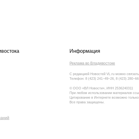
ивостока
Информация
Реклама во Владивостоке
С редакцией Новостей VL.ru можно связать
Телефон: 8 (423) 241−49−26, 8 (423) 280−6
© ООО «ВЛ Новости», ИНН 2536240311
При любом использовании материалов ссыл
Цитирование в Интернете возможно только
Все права защищены.
паний