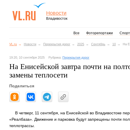
Новости
Владивосток
Все
Фоторепортажи
Спорт
VL.ru
Новости
Перекрытия дорог
2025
Сентябрь
10
На Е
19:20, 10 сентября 2025
Рубрика:
Перекрытия дорог
На Енисейской завтра почти на полт
замены теплосети
Поделиться
В четверг, 11 сентября, на Енисейской во Владивостоке п
«Реалбаза». Движение и парковка будут запрещены почти пол
теплотрассы.