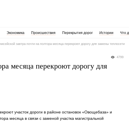
Экономика
Происшествия
Перекрытия дорог
Истории
Что 
нисейской завтра почти на полтора месяца перекроют дорогу для замены теплосети
4799
ора месяца перекроют дорогу для
ерекроют участок дороги в районе остановок «Овощебаза» и
тора месяца в связи с заменой участка магистральной