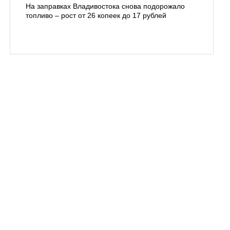
На заправках Владивостока снова подорожало
Семья с 
топливо – рост от 26 копеек до 17 рублей
бухты С
подготов
заблуди