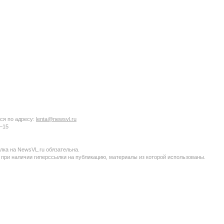
ся по адресу:
lenta@newsvl.ru
6−15
ка на NewsVL.ru обязательна.
 при наличии гиперссылки на публикацию, материалы из которой использованы.