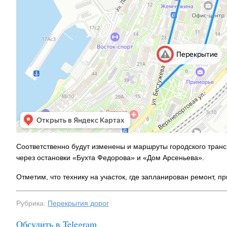
На заправках
топливо – рос
Соответственно будут изменены и маршруты городского трансп
через остановки «Бухта Федорова» и «Дом Арсеньева».
Отметим, что технику на участок, где запланирован ремонт, 
Рубрика:
Перекрытия дорог
Обсудить в Telegram