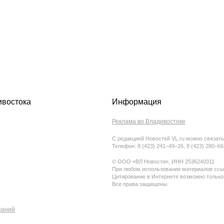
ивостока
Информация
Реклама во Владивостоке
С редакцией Новостей VL.ru можно связать
Телефон: 8 (423) 241−49−26, 8 (423) 280−6
© ООО «ВЛ Новости», ИНН 2536240311
При любом использовании материалов ссыл
Цитирование в Интернете возможно только
Все права защищены.
паний