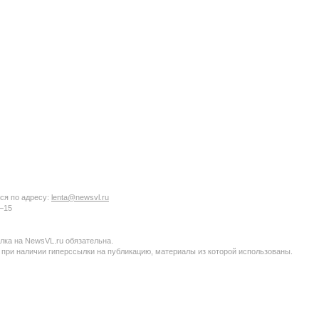
ся по адресу:
lenta@newsvl.ru
6−15
ка на NewsVL.ru обязательна.
 при наличии гиперссылки на публикацию, материалы из которой использованы.