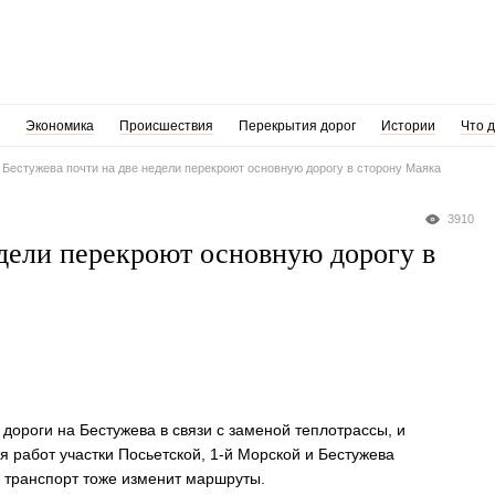
Экономика
Происшествия
Перекрытия дорог
Истории
Что 
 Бестужева почти на две недели перекроют основную дорогу в сторону Маяка
3910
едели перекроют основную дорогу в
 дороги на Бестужева в связи с заменой теплотрассы, и
я работ участки Посьетской, 1-й Морской и Бестужева
 транспорт тоже изменит маршруты.