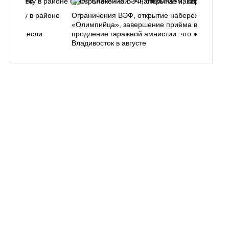
ь в лесу в районе
Ограничения ВЭФ, открытие набережной у
ем, как
«Олимпийца», завершение приёма в вузы,
 делать, если
продление гаражной амнистии: что ждёт
Владивосток в августе