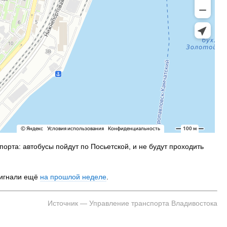
 Владивостока снова подорожало
Семья с ребёнком заблудилас
т от 26 копеек до 17 рублей
бухты Спокойной — напомина
подготовиться к походу, и что
заблудился
орта: автобусы пойдут по Посьетской, и не будут проходить
пригнали ещё
на прошлой неделе
.
Источник — Управление транспорта Владивостока