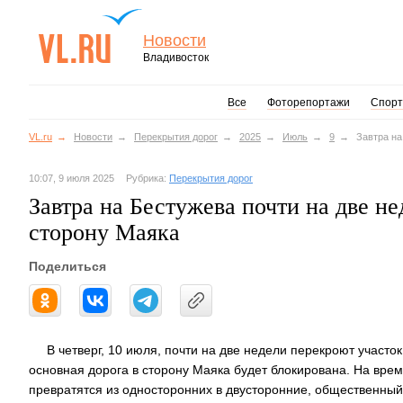
Новости
Владивосток
Все
Фоторепортажи
Спорт
VL.ru
Новости
Перекрытия дорог
2025
Июль
9
Завтра на
10:07, 9 июля 2025
Рубрика:
Перекрытия дорог
Завтра на Бестужева почти на две н
сторону Маяка
Поделиться
В четверг, 10 июля, почти на две недели перекроют участок
основная дорога в сторону Маяка будет блокирована. На врем
превратятся из односторонних в двусторонние, общественный