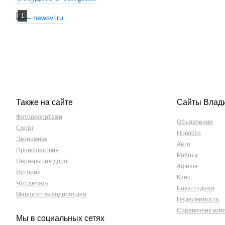
Также на сайте
Сайты Влад
Фоторепортажи
Объявления
Спорт
Новости
Экономика
Авто
Происшествия
Работа
Перекрытия дорог
Афиша
Истории
Кино
Что делать
Базы отдыха
Маршрут выходного дня
Недвижимость
Справочник ком
Мы в социальных сетях