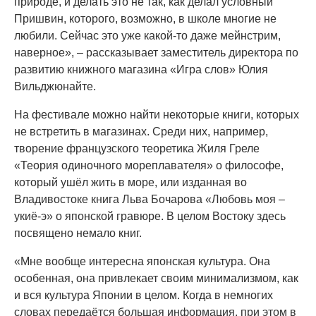
природе, и делать это не так, как делал условный
Пришвин, которого, возможно, в школе многие не
любили. Сейчас это уже какой-то даже мейнстрим,
наверное», – рассказывает заместитель директора по
развитию книжного магазина «Игра слов» Юлия
Вильджюнайте.
На фестивале можно найти некоторые книги, которых
не встретить в магазинах. Среди них, например,
творение французского теоретика Жиля Греле
«Теория одиночного мореплавателя» о философе,
который ушёл жить в море, или изданная во
Владивостоке книга Льва Бочарова «Любовь моя –
укиё-э» о японской гравюре. В целом Востоку здесь
посвящено немало книг.
«Мне вообще интересна японская культура. Она
особенная, она привлекает своим минимализмом, как
и вся культура Японии в целом. Когда в немногих
словах передаётся большая информация, при этом в