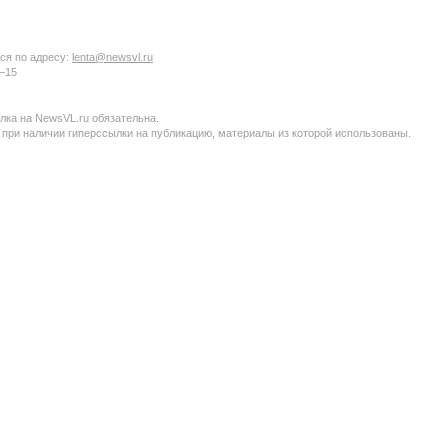
ся по адресу:
lenta@newsvl.ru
6−15
ка на NewsVL.ru обязательна.
 при наличии гиперссылки на публикацию, материалы из которой использованы.