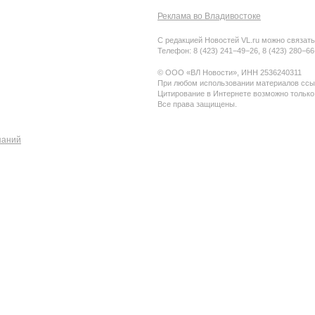
Реклама во Владивостоке
С редакцией Новостей VL.ru можно связать
Телефон: 8 (423) 241−49−26, 8 (423) 280−6
© ООО «ВЛ Новости», ИНН 2536240311
При любом использовании материалов ссыл
Цитирование в Интернете возможно только
Все права защищены.
паний