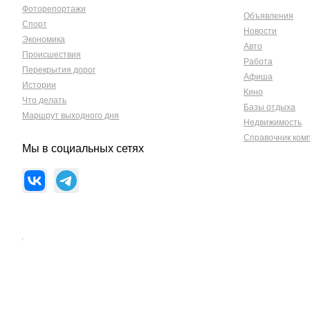
Фоторепортажи
Объявления
Спорт
Новости
Экономика
Авто
Происшествия
Работа
Перекрытия дорог
Афиша
Истории
Кино
Что делать
Базы отдыха
Маршрут выходного дня
Недвижимость
Справочник ком
Мы в социальных сетях