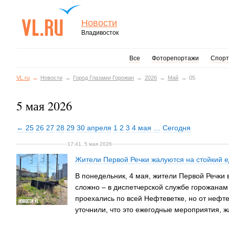
Новости
Владивосток
Все
Фоторепортажи
Спорт
VL.ru
Новости
Город Глазами Горожан
2026
Май
05
5 мая 2026
← 25
26
27
28
29
30 апреля
1
2
3
4 мая
…
Сегодня
17:41, 5 мая 2026
Жители Первой Речки жалуются на стойкий е
В понедельник, 4 мая, жители Первой Речки 
сложно – в диспетчерской службе горожанам
проехались по всей Нефтеветке, но от нефт
уточнили, что это ежегодные мероприятия, ж