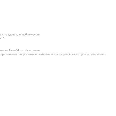
ся по адресу:
lenta@newsvl.ru
6−15
ка на NewsVL.ru обязательна.
 при наличии гиперссылки на публикацию, материалы из которой использованы.