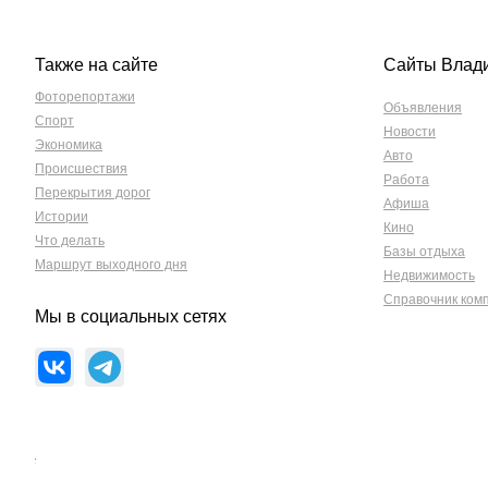
Также на сайте
Сайты Влад
Фоторепортажи
Объявления
Спорт
Новости
Экономика
Авто
Происшествия
Работа
Перекрытия дорог
Афиша
Истории
Кино
Что делать
Базы отдыха
Маршрут выходного дня
Недвижимость
Справочник ком
Мы в социальных сетях