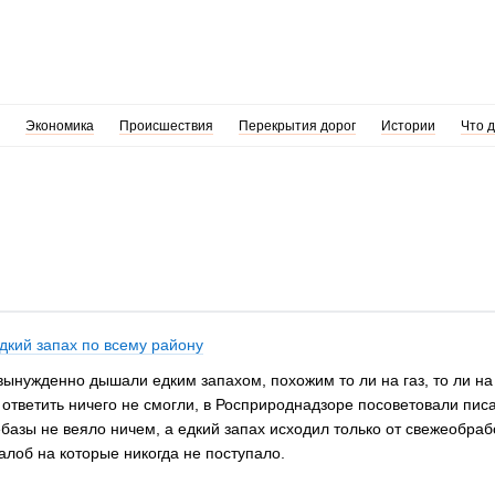
Экономика
Происшествия
Перекрытия дорог
Истории
Что 
дкий запах по всему району
вынужденно дышали едким запахом, похожим то ли на газ, то ли на
 ответить ничего не смогли, в Росприроднадзоре посоветовали пи
ебазы не веяло ничем, а едкий запах исходил только от свежеобр
алоб на которые никогда не поступало.