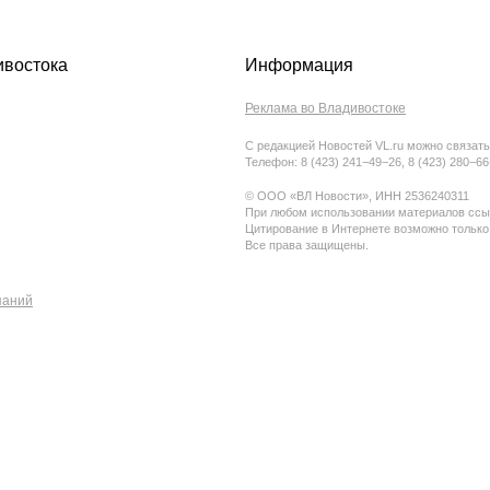
ивостока
Информация
Реклама во Владивостоке
С редакцией Новостей VL.ru можно связать
Телефон: 8 (423) 241−49−26, 8 (423) 280−6
© ООО «ВЛ Новости», ИНН 2536240311
При любом использовании материалов ссыл
Цитирование в Интернете возможно только
Все права защищены.
паний