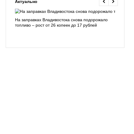
Актуально
На заправках Владивостока снова подорожало
Семья с 
топливо – рост от 26 копеек до 17 рублей
бухты С
подготов
заблуди