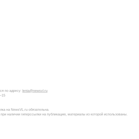
ся по адресу:
lenta@newsvl.ru
6−15
ка на NewsVL.ru обязательна.
 при наличии гиперссылки на публикацию, материалы из которой использованы.