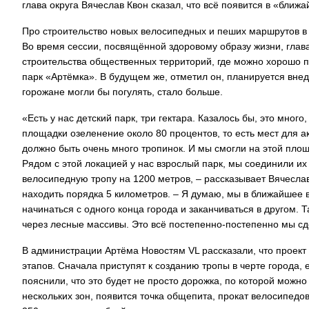
глава округа Вячеслав Квон сказал, что всё появится в «ближ
Про строительство новых велосипедных и пеших маршрутов 
Во время сессии, посвящённой здоровому образу жизни, глав
строительства общественных территорий, где можно хорошо п
парк «Артёмка». В будущем же, отметил он, планируется внедр
горожане могли бы погулять, стало больше.
«Есть у нас детский парк, три гектара. Казалось бы, это много
площадки озеленение около 80 процентов, то есть мест для ак
должно быть очень много тропинок. И мы смогли на этой пло
Рядом с этой локацией у нас взрослый парк, мы соединили и
велосипедную тропу на 1200 метров, – рассказывает Вячеслав
находить порядка 5 километров. – Я думаю, мы в ближайшее
начинаться с одного конца города и заканчиваться в другом.
через лесные массивы. Это всё постепенно-постепенно мы с
В администрации Артёма Новостям VL рассказали, что проект
этапов. Сначала приступят к созданию тропы в черте города, 
пояснили, что это будет не просто дорожка, по которой можно 
нескольких зон, появится точка общепита, прокат велосипедов