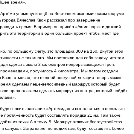
айшее время».
в Артёме упомянули ещё на Восточном экономическом форуме.
а города Вячеслав Квон рассказал про завершение
роводить время. В пример он привёл «Актив парк» и детский
ить эти территории в один большой проект, чтобы мест, где
, но, по большому счёту, это площадка 300 на 150. Внутри этой
тивности не так много. Мы поставили для себя задачу, что там
щади сделать около 2 километров непрерывающихся троп.
х променадами, получилось 4 километра. Мы потом создали
 Квон, отмечая, что в одной нескучной локации теперь можно
 время сделаем пеше-велосипедный маршрут, который будет
 Также предполагаем сделать маршрут из центра, который пойдёт
делаем».
 будет носить название «Артемида» и выполняться в несколько
её протяжённость будет составлять порядка 21 км. Там также
дойти из точки А в точку Б. Маршрут включит благоустройство
 и санузел. Затраты же, по подсчётам, будут составлять более