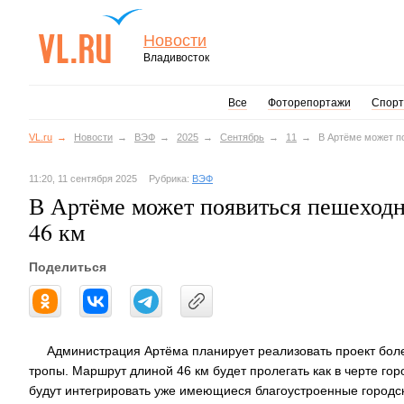
Новости
Владивосток
Все
Фоторепортажи
Спорт
VL.ru
Новости
ВЭФ
2025
Сентябрь
11
В Артёме может п
11:20, 11 сентября 2025
Рубрика:
ВЭФ
В Артёме может появиться пешеходн
46 км
Поделиться
Администрация Артёма планирует реализовать проект боле
тропы. Маршрут длиной 46 км будет пролегать как в черте гор
будут интегрировать уже имеющиеся благоустроенные городски