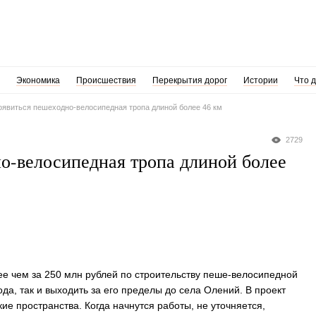
Экономика
Происшествия
Перекрытия дорог
Истории
Что 
оявиться пешеходно-велосипедная тропа длиной более 46 км
2729
о-велосипедная тропа длиной более
е чем за 250 млн рублей по строительству пеше-велосипедной
ода, так и выходить за его пределы до села Олений. В проект
е пространства. Когда начнутся работы, не уточняется,