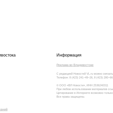
ивостока
Информация
Реклама во Владивостоке
С редакцией Новостей VL.ru можно связать
Телефон: 8 (423) 241−49−26, 8 (423) 280−6
© ООО «ВЛ Новости», ИНН 2536240311
При любом использовании материалов ссыл
Цитирование в Интернете возможно только
Все права защищены.
паний