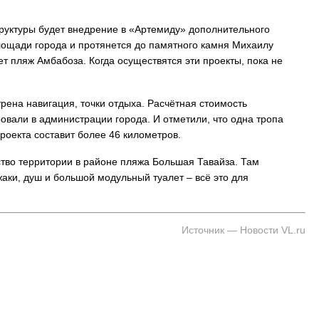
уктуры будет внедрение в «Артемиду» дополнительного
лощади города и протянется до памятного камня Михаилу
т пляж Амбабоза. Когда осуществятся эти проекты, пока не
рена навигация, точки отдыха. Расчётная стоимость
овали в администрации города. И отметили, что одна тропа
проекта составит более 46 километров.
тво территории в районе пляжа Большая Тавайза. Там
аки, душ и большой модульный туалет – всё это для
Источник — Новости VL.ru