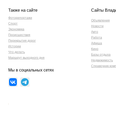
Также на сайте
Сайты Влад
Фоторепортажи
Объявления
Спорт
Новости
Экономика
Авто
Происшествия
Работа
Перекрытия дорог
Афиша
Истории
Кино
Что делать
Базы отдыха
Маршрут выходного дня
Недвижимость
Справочник ком
Мы в социальных сетях