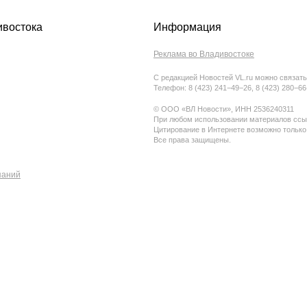
ивостока
Информация
Реклама во Владивостоке
С редакцией Новостей VL.ru можно связать
Телефон: 8 (423) 241−49−26, 8 (423) 280−6
© ООО «ВЛ Новости», ИНН 2536240311
При любом использовании материалов ссыл
Цитирование в Интернете возможно только
Все права защищены.
паний