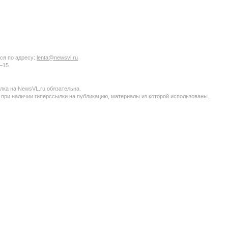
ся по адресу:
lenta@newsvl.ru
6−15
ка на NewsVL.ru обязательна.
 при наличии гиперссылки на публикацию, материалы из которой использованы.