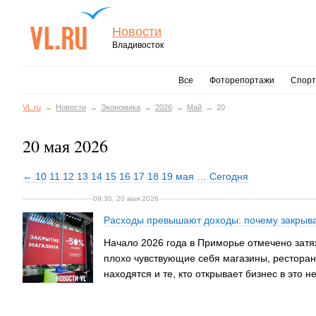
Новости
Владивосток
Все
Фоторепортажи
Спорт
VL.ru
Новости
Экономика
2026
Май
20
20 мая 2026
← 10
11
12
13
14
15
16
17
18
19 мая
…
Сегодня
09:30, 20 мая 2026
Расходы превышают доходы: почему закрываю
Начало 2026 года в Приморье отмечено затя
плохо чувствующие себя магазины, ресторан
находятся и те, кто открывает бизнес в это 