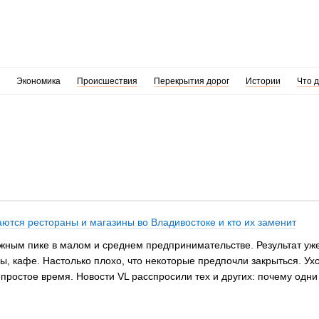
Экономика
Происшествия
Перекрытия дорог
Истории
Что 
тся рестораны и магазины во Владивостоке и кто их заменит
жным пике в малом и среднем предпринимательстве. Результат уже
ы, кафе. Настолько плохо, что некоторые предпочли закрыться. Ух
непростое время. Новости VL расспросили тех и других: почему одн