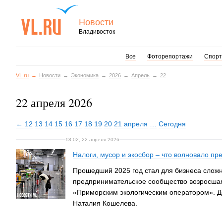
Новости
Владивосток
Все
Фоторепортажи
Спорт
VL.ru
Новости
Экономика
2026
Апрель
22
22 апреля 2026
← 12
13
14
15
16
17
18
19
20
21 апреля
…
Сегодня
18:02, 22 апреля 2026
Налоги, мусор и экосбор – что волновало п
Прошедший 2025 год стал для бизнеса сложн
предпринимательское сообщество возросшая
«Приморским экологическим оператором». Д
Наталия Кошелева.