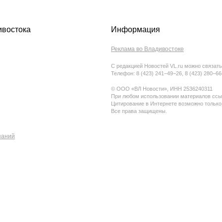
ивостока
Информация
Реклама во Владивостоке
С редакцией Новостей VL.ru можно связать
Телефон: 8 (423) 241−49−26, 8 (423) 280−6
© ООО «ВЛ Новости», ИНН 2536240311
При любом использовании материалов ссыл
Цитирование в Интернете возможно только
Все права защищены.
паний