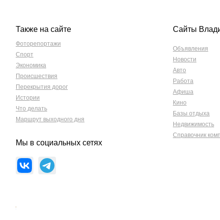
Также на сайте
Сайты Влад
Фоторепортажи
Объявления
Спорт
Новости
Экономика
Авто
Происшествия
Работа
Перекрытия дорог
Афиша
Истории
Кино
Что делать
Базы отдыха
Маршрут выходного дня
Недвижимость
Справочник ком
Мы в социальных сетях