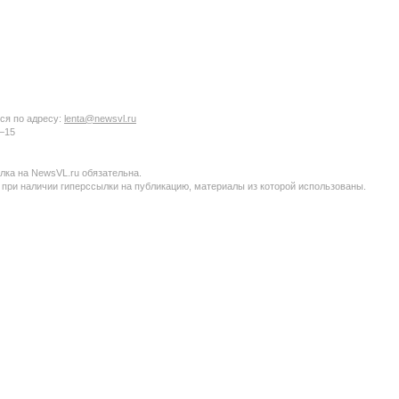
ся по адресу:
lenta@newsvl.ru
6−15
ка на NewsVL.ru обязательна.
 при наличии гиперссылки на публикацию, материалы из которой использованы.