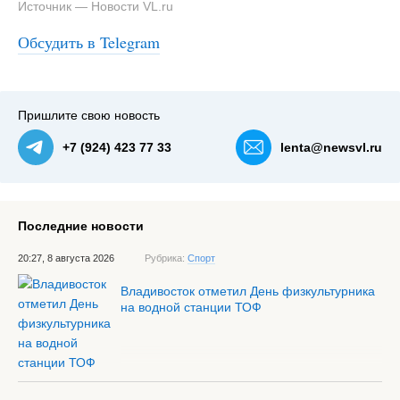
Источник — Новости VL.ru
#3
Двухкомнатная квартира на Садгороде под ремонт за
7000 рублей + свет, вода, иные коммунальные услуги —
Обсудить в Telegram
NewsVL.ru
Пришлите свою новость
+7 (924) 423 77 33
lenta@newsvl.ru
Последние новости
20:27, 8 августа 2026
Рубрика:
Спорт
Владивосток отметил День физкультурника
на водной станции ТОФ