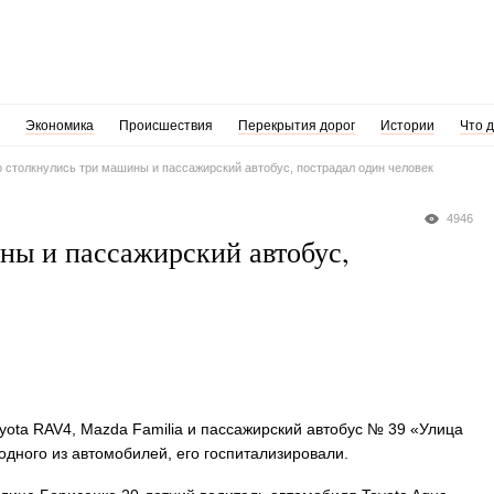
Экономика
Происшествия
Перекрытия дорог
Истории
Что 
 столкнулись три машины и пассажирский автобус, пострадал один человек
4946
ны и пассажирский автобус,
oyota RAV4, Mazda Familia и пассажирский автобус № 39 «Улица
одного из автомобилей, его госпитализировали.