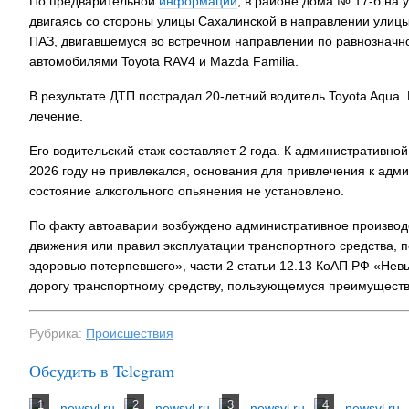
По предварительной
информации
, в районе дома № 17-б на 
двигаясь со стороны улицы Сахалинской в направлении улицы
ПАЗ, двигавшемуся во встречном направлении по равнозначно
автомобилями Toyota RAV4 и Mazda Familia.
В результате ДТП пострадал 20-летний водитель Toyota Aqua
лечение.
Его водительский стаж составляет 2 года. К административно
2026 году не привлекался, основания для привлечения к адми
состояние алкогольного опьянения не установлено.
По факту автоаварии возбуждено административное производ
движения или правил эксплуатации транспортного средства, 
здоровью потерпевшего», части 2 статьи 12.13 КоАП РФ «Не
дорогу транспортному средству, пользующемуся преимуществ
Рубрика:
Происшествия
Обсудить в Telegram