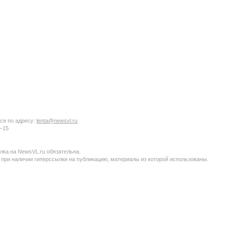
ся по адресу:
lenta@newsvl.ru
6−15
ка на NewsVL.ru обязательна.
 при наличии гиперссылки на публикацию, материалы из которой использованы.