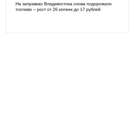
На заправках Владивостока снова подорожало
Семья с 
топливо – рост от 26 копеек до 17 рублей
бухты С
подготов
заблуди