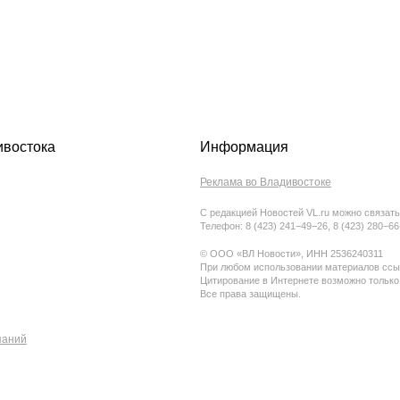
ивостока
Информация
Реклама во Владивостоке
С редакцией Новостей VL.ru можно связать
Телефон: 8 (423) 241−49−26, 8 (423) 280−6
© ООО «ВЛ Новости», ИНН 2536240311
При любом использовании материалов ссыл
Цитирование в Интернете возможно только
Все права защищены.
паний