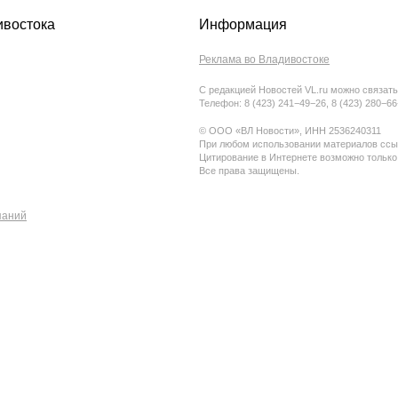
ивостока
Информация
Реклама во Владивостоке
С редакцией Новостей VL.ru можно связать
Телефон: 8 (423) 241−49−26, 8 (423) 280−6
© ООО «ВЛ Новости», ИНН 2536240311
При любом использовании материалов ссыл
Цитирование в Интернете возможно только
Все права защищены.
паний