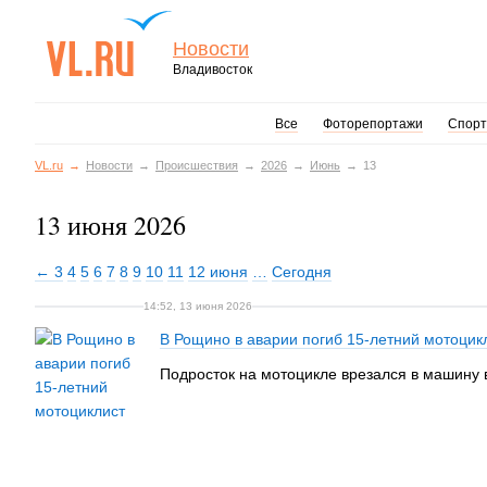
Новости
Владивосток
Все
Фоторепортажи
Спорт
VL.ru
Новости
Происшествия
2026
Июнь
13
13 июня 2026
← 3
4
5
6
7
8
9
10
11
12 июня
…
Сегодня
14:52, 13 июня 2026
В Рощино в аварии погиб 15-летний мотоцик
Подросток на мотоцикле врезался в машину 