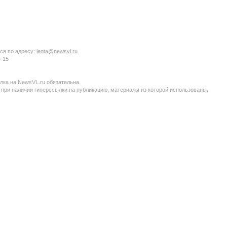
ся по адресу:
lenta@newsvl.ru
6−15
ка на NewsVL.ru обязательна.
 при наличии гиперссылки на публикацию, материалы из которой использованы.