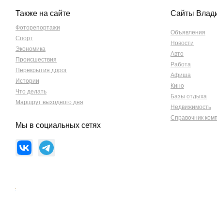
Также на сайте
Сайты Влад
Фоторепортажи
Объявления
Спорт
Новости
Экономика
Авто
Происшествия
Работа
Перекрытия дорог
Афиша
Истории
Кино
Что делать
Базы отдыха
Маршрут выходного дня
Недвижимость
Справочник ком
Мы в социальных сетях