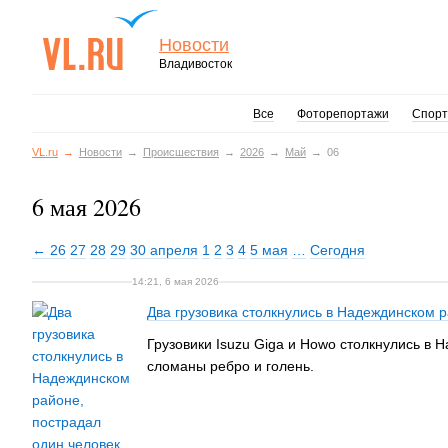
Новости
Владивосток
Все
Фоторепортажи
Спорт
VL.ru
Новости
Происшествия
2026
Май
06
6 мая 2026
← 26
27
28
29
30 апреля
1
2
3
4
5 мая
…
Сегодня
14:21, 6 мая 2026
Два грузовика столкнулись в Надеждинском 
Грузовики Isuzu Giga и Howo столкнулись в 
сломаны ребро и голень.