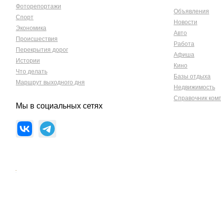
Фоторепортажи
Объявления
Спорт
Новости
Экономика
Авто
Происшествия
Работа
Перекрытия дорог
Афиша
Истории
Кино
Что делать
Базы отдыха
Маршрут выходного дня
Недвижимость
Справочник ком
Мы в социальных сетях