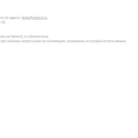
ся по адресу:
lenta@newsvl.ru
6−15
ка на NewsVL.ru обязательна.
 при наличии гиперссылки на публикацию, материалы из которой использованы.