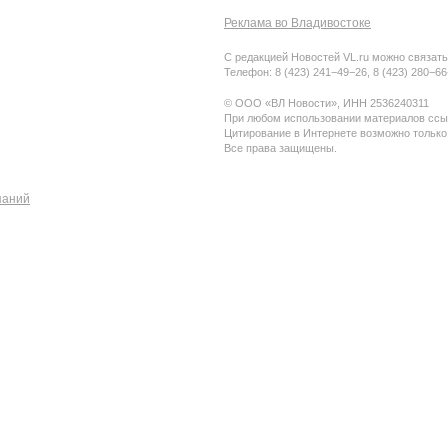
Реклама во Владивостоке
С редакцией Новостей VL.ru можно связать
Телефон: 8 (423) 241−49−26, 8 (423) 280−6
© ООО «ВЛ Новости», ИНН 2536240311
При любом использовании материалов ссыл
Цитирование в Интернете возможно только
Все права защищены.
паний