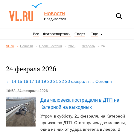
Новости
Владивосток
Все
Фоторепортажи
Спорт
Еще
VL.ru
Новости
Происшествия
2026
Февраль
24
24 февраля 2026
← 14
15
16
17
18
19
20
21
22
23 февраля
…
Сегодня
16:58, 24 февраля 2026
Два человека пострадали в ДТП на
Катерной на выходных
Утром в субботу, 21 февраля, на Катерной
произошло ДТП. Столкнулись две машины,
одна из них от удара влетела в леера. В