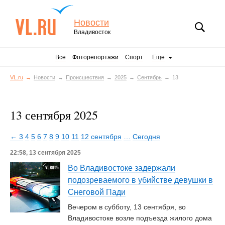
Новости
Владивосток
Все
Фоторепортажи
Спорт
Еще
VL.ru
Новости
Происшествия
2025
Сентябрь
13
13 сентября 2025
← 3
4
5
6
7
8
9
10
11
12 сентября
…
Сегодня
22:58, 13 сентября 2025
Во Владивостоке задержали
подозреваемого в убийстве девушки в
Снеговой Пади
Вечером в субботу, 13 сентября, во
Владивостоке возле подъезда жилого дома