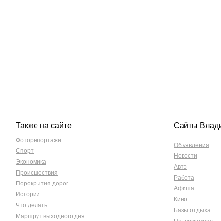
Также на сайте
Сайты Влад
Фоторепортажи
Объявления
Спорт
Новости
Экономика
Авто
Происшествия
Работа
Перекрытия дорог
Афиша
Истории
Кино
Что делать
Базы отдыха
Маршрут выходного дня