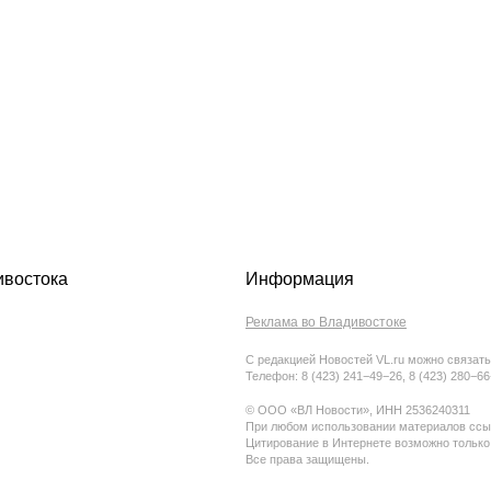
ивостока
Информация
Реклама во Владивостоке
С редакцией Новостей VL.ru можно связать
Телефон: 8 (423) 241−49−26, 8 (423) 280−6
© ООО «ВЛ Новости», ИНН 2536240311
При любом использовании материалов ссыл
Цитирование в Интернете возможно только
Все права защищены.