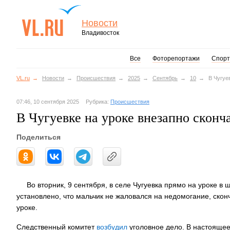
Новости
Владивосток
Все
Фоторепортажи
Спорт
VL.ru
Новости
Происшествия
2025
Сентябрь
10
В Чугуе
07:46, 10 сентября 2025
Рубрика:
Происшествия
В Чугуевке на уроке внезапно сконч
Поделиться
Во вторник, 9 сентября, в селе Чугуевка прямо на уроке в
установлено, что мальчик не жаловался на недомогание, сконч
уроке.
Следственный комитет
возбудил
уголовное дело. В настоящее