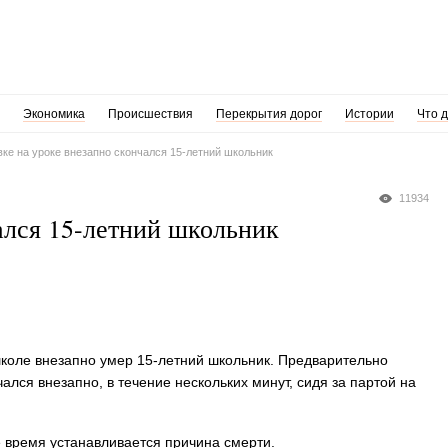
Экономика
Происшествия
Перекрытия дорог
Истории
Что 
вке на уроке внезапно скончался 15-летний школьник
11934
ался 15-летний школьник
 школе внезапно умер 15-летний школьник. Предварительно
ался внезапно, в течение нескольких минут, сидя за партой на
 время устанавливается причина смерти.