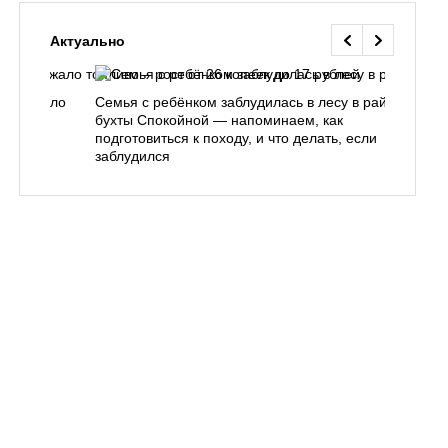
Актуально
одорожало
Семья с ребёнком заблудилась в лесу в районе
О
ублей
бухты Спокойной — напоминаем, как
«
подготовиться к походу, и что делать, если
п
заблудился
Вл