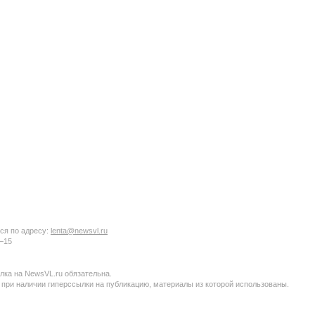
ся по адресу:
lenta@newsvl.ru
6−15
ка на NewsVL.ru обязательна.
 при наличии гиперссылки на публикацию, материалы из которой использованы.