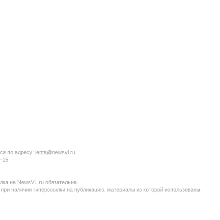
ся по адресу:
lenta@newsvl.ru
6−15
ка на NewsVL.ru обязательна.
 при наличии гиперссылки на публикацию, материалы из которой использованы.