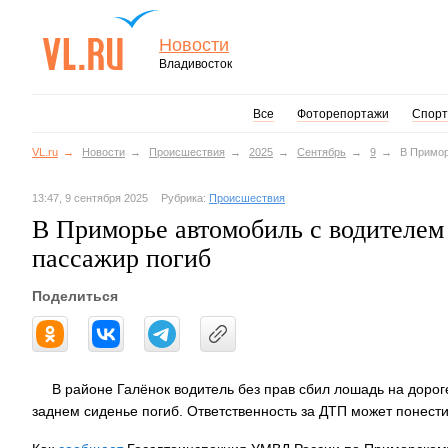
Новости
Владивосток
Все
Фоторепортажи
Спорт
VL.ru
Новости
Происшествия
2025
Сентябрь
9
В Примор
13:47, 9 сентября 2025
Рубрика:
Происшествия
В Приморье автомобиль с водителем 
пассажир погиб
Поделиться
В районе Галёнок водитель без прав сбил лошадь на дорог
заднем сиденье погиб. Ответственность за ДТП может понести