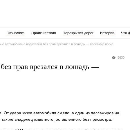
Экономика
Происшествия
Перекрытия дорог
Истории
Что 
ье автомобиль с водителем без прав врезался в лошадь — пассажир погиб
5630
без прав врезался в лошадь —
е. От удара кузов автомобиля смяло, а один из пассажиров на
 так же владелец животного, оставленного без присмотра.