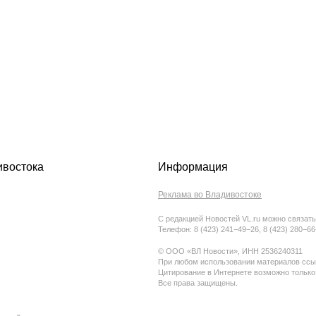
ивостока
Информация
Реклама во Владивостоке
С редакцией Новостей VL.ru можно связать
Телефон: 8 (423) 241−49−26, 8 (423) 280−6
© ООО «ВЛ Новости», ИНН 2536240311
При любом использовании материалов ссыл
Цитирование в Интернете возможно только
Все права защищены.