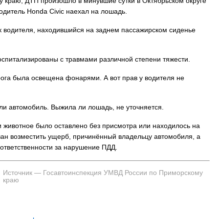
 краю, ДТП произошло в минувшие сутки в Октябрьском округе
одитель Honda Civic наехал на лошадь.
к водителя, находившийся на заднем пассажирском сиденье
госпитализированы с травмами различной степени тяжести.
рога была освещена фонарями. А вот прав у водителя не
ли автомобиль. Выжила ли лошадь, не уточняется.
ли животное было оставлено без присмотра или находилось на
язан возместить ущерб, причинённый владельцу автомобиля, а
 ответственности за нарушение ПДД.
Источник — Госавтоинспекция УМВД России по Приморскому
краю