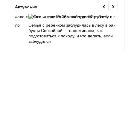
Актуально
одорожало
Семья с ребёнком заблудилась в лесу в районе
О
ублей
бухты Спокойной — напоминаем, как
«
подготовиться к походу, и что делать, если
п
заблудился
Вл