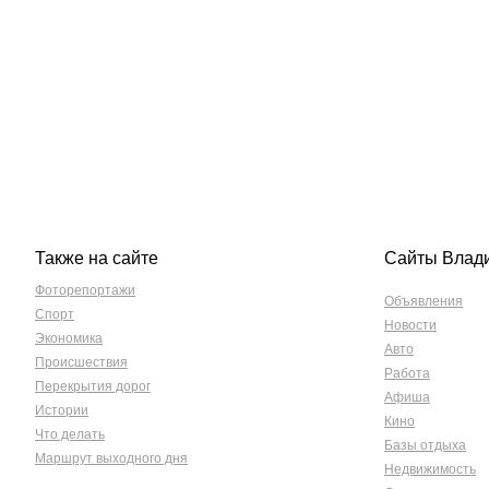
Также на сайте
Сайты Влад
Фоторепортажи
Объявления
Спорт
Новости
Экономика
Авто
Происшествия
Работа
Перекрытия дорог
Афиша
Истории
Кино
Что делать
Базы отдыха
Маршрут выходного дня
Недвижимость