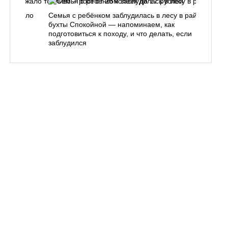
одорожало
Семья с ребёнком заблудилась в лесу в районе
О
ублей
бухты Спокойной — напоминаем, как
«
подготовиться к походу, и что делать, если
п
заблудился
Вл