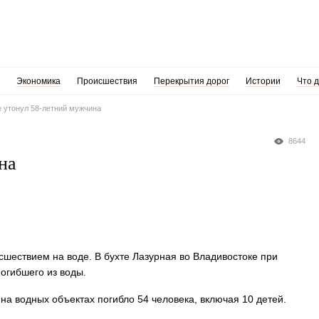
Экономика
Происшествия
Перекрытия дорог
Истории
Что 
 утонул 58-летний мужчина
8644
на
шествием на воде. В бухте Лазурная во Владивостоке при
огибшего из воды.
на водных объектах погибло 54 человека, включая 10 детей.