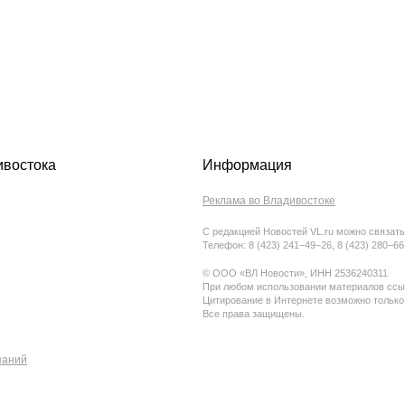
ивостока
Информация
Реклама во Владивостоке
С редакцией Новостей VL.ru можно связать
Телефон: 8 (423) 241−49−26, 8 (423) 280−6
© ООО «ВЛ Новости», ИНН 2536240311
При любом использовании материалов ссыл
Цитирование в Интернете возможно только
Все права защищены.
паний