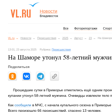
Новости
Владивосток
Все
Фоторепортажи
Спорт
VL.ru
Новости
Происшествия
2025
Август
23
На Шаморе
13:01, 23 августа 2025
Рубрика:
Происшествия
На Шаморе утонул 58-летний мужчи
Поделиться
Прошедшие сутки в Приморье отметились ещё одним проис
купании утонул 58-летний мужчина. Очевидцы извлекли тело п
Как
сообщили
в МЧС, с начала купального сезона в Приморье 
Всего произошло 66 происшествий, спасено 13 человек.