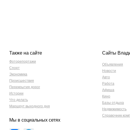
Также на сайте
Сайты Влад
Фоторепортажи
Объявления
Спорт
Новости
Экономика
Авто
Происшествия
Работа
Перекрытия дорог
Афиша
Истории
Кино
Что делать
Базы отдыха
Маршрут выходного дня
Недвижимость
Справочник ком
Мы в социальных сетях