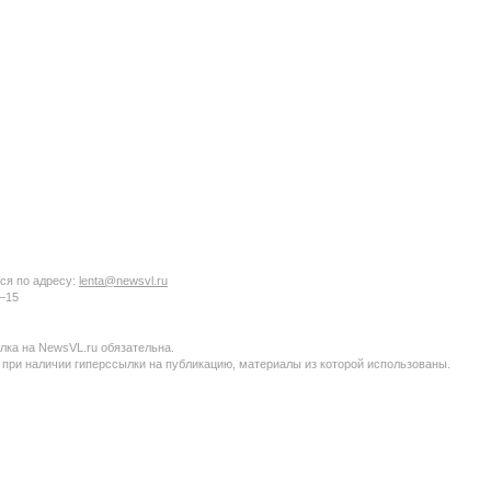
ся по адресу:
lenta@newsvl.ru
6−15
ка на NewsVL.ru обязательна.
 при наличии гиперссылки на публикацию, материалы из которой использованы.