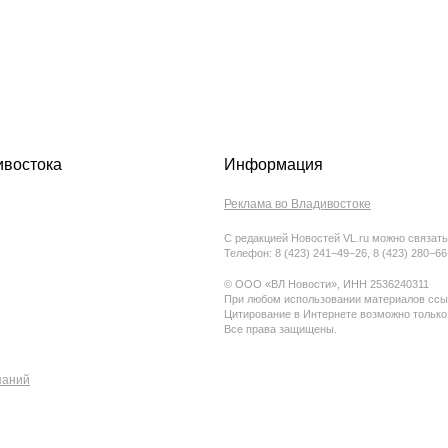
ивостока
Информация
Реклама во Владивостоке
С редакцией Новостей VL.ru можно связать
Телефон: 8 (423) 241−49−26, 8 (423) 280−6
© ООО «ВЛ Новости», ИНН 2536240311
При любом использовании материалов ссыл
Цитирование в Интернете возможно только
Все права защищены.
паний