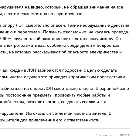
нарушителя на видео, который, не обращая внимания на все
 а затем самостоятельно спустился вниз.
а опору ЛЭП смертельно опасен. Такие необдуманные действия
адению и переломам. Получить ожог можно, не касаясь провода,
В 90% случаев такой ожог приводит к летальному исходу. Со
 электротравматизма, особенно среди детей и подростков.
ти, на которых рассказывают об опасности электричества и
чаи, когда на ЛЭП забираются подростки с целью сделать
ольшинстве случаев это приводит к трагическим последствиям.
 взбираться на опоры ЛЭП смертельно опасно. В охранной зоне
ры посторонние предметы, проводить любые работы и
ообъектам, разводить огонь, создавать свалки и т. д.
нарушителя. Им оказался 36-летний местный житель. В
ушителя для привлечения его к ответственности.
Источник — ДРСК