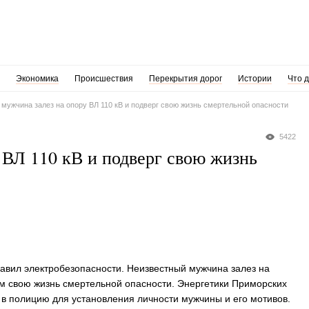
Экономика
Происшествия
Перекрытия дорог
Истории
Что 
мужчина залез на опору ВЛ 110 кВ и подверг свою жизнь смертельной опасности
5422
 ВЛ 110 кВ и подверг свою жизнь
авил электробезопасности. Неизвестный мужчина залез на
ом свою жизнь смертельной опасности. Энергетики Приморских
в полицию для установления личности мужчины и его мотивов.