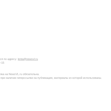
ся по адресу:
lenta@newsvl.ru
6−15
ка на NewsVL.ru обязательна.
 при наличии гиперссылки на публикацию, материалы из которой использованы.