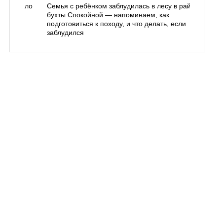
одорожало
Семья с ребёнком заблудилась в лесу в районе
О
ублей
бухты Спокойной — напоминаем, как
«
подготовиться к походу, и что делать, если
п
заблудился
Вл