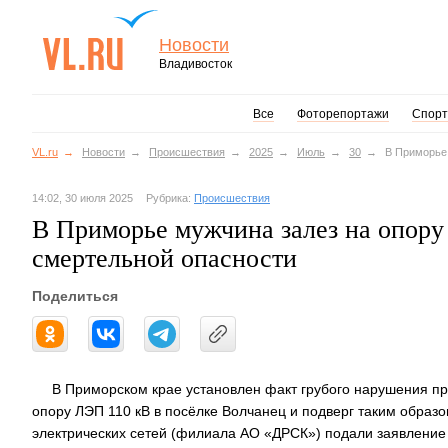
Новости
Владивосток
Все
Фоторепортажи
Спорт
VL.ru
Новости
Происшествия
2025
Июль
30
В Приморье 
14:02, 30 июля 2025
Рубрика:
Происшествия
В Приморье мужчина залез на опору
смертельной опасности
Поделиться
В Приморском крае установлен факт грубого нарушения пр
опору ЛЭП 110 кВ в посёлке Волчанец и подверг таким образ
электрических сетей (филиала АО «ДРСК») подали заявление 