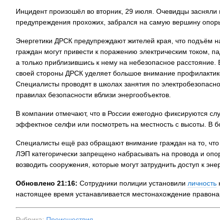
Инцидент произошёл во вторник, 29 июля. Очевидцы засняли 
предупреждения прохожих, забрался на самую вершину опоры,
Энергетики ДРСК предупреждают жителей края, что подъём н
граждан могут привести к поражению электрическим током, п
а только приблизившись к нему на небезопасное расстояние. 
своей стороны ДРСК уделяет большое внимание профилактике
Специалисты проводят в школах занятия по электробезопаснос
правилах безопасности вблизи энергообъектов.
В компании отмечают, что в России ежегодно фиксируются слу
эффектное селфи или посмотреть на местность с высоты. В б
Специалисты ещё раз обращают внимание граждан на то, что
ЛЭП категорически запрещено набрасывать на провода и опо
возводить сооружения, которые могут затруднить доступ к энерг
Обновлено 21:16:
Сотрудники полиции установили
личность
настоящее время устанавливается местонахождение правонар
Рубрика:
Происшествия