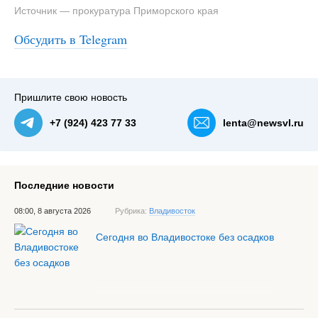
Источник — прокуратура Приморского края
#3
Утром на той же трассе разбилась Toyota Probox,
Обсудить в Telegram
пострадали пять человек — NewsVL.ru
Пришлите свою новость
+7 (924) 423 77 33
lenta@newsvl.ru
Последние новости
08:00, 8 августа 2026
Рубрика:
Владивосток
Сегодня во Владивостоке без осадков