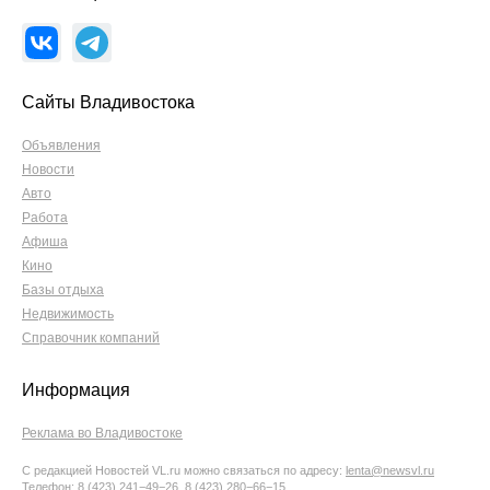
Сайты Владивостока
Объявления
Новости
Авто
Работа
Афиша
Кино
Базы отдыха
Недвижимость
Справочник компаний
Информация
Реклама во Владивостоке
С редакцией Новостей VL.ru можно связаться по адресу:
lenta@newsvl.ru
Телефон: 8 (423) 241−49−26, 8 (423) 280−66−15