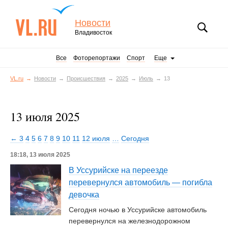
Новости
Владивосток
Все
Фоторепортажи
Спорт
Еще
VL.ru
Новости
Происшествия
2025
Июль
13
13 июля 2025
← 3
4
5
6
7
8
9
10
11
12 июля
…
Сегодня
18:18, 13 июля 2025
В Уссурийске на переезде
перевернулся автомобиль — погибла
девочка
Сегодня ночью в Уссурийске автомобиль
перевернулся на железнодорожном