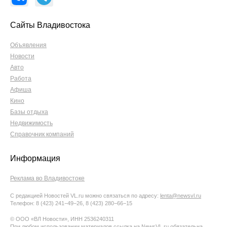
Сайты Владивостока
Объявления
Новости
Авто
Работа
Афиша
Кино
Базы отдыха
Недвижимость
Справочник компаний
Информация
Реклама во Владивостоке
С редакцией Новостей VL.ru можно связаться по адресу:
lenta@newsvl.ru
Телефон: 8 (423) 241−49−26, 8 (423) 280−66−15
© ООО «ВЛ Новости», ИНН 2536240311
При любом использовании материалов ссылка на NewsVL.ru обязательна.