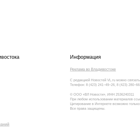
ивостока
Информация
Реклама во Владивостоке
С редакцией Новостей VL.ru можно связать
Телефон: 8 (423) 241−49−26, 8 (423) 280−6
© ООО «ВЛ Новости», ИНН 2536240311
При любом использовании материалов ссыл
Цитирование в Интернете возможно только
Все права защищены.
паний