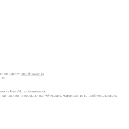
ся по адресу:
lenta@newsvl.ru
6−15
ка на NewsVL.ru обязательна.
 при наличии гиперссылки на публикацию, материалы из которой использованы.