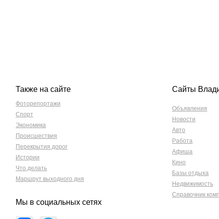
Также на сайте
Сайты Влад
Фоторепортажи
Объявления
Спорт
Новости
Экономика
Авто
Происшествия
Работа
Перекрытия дорог
Афиша
Истории
Кино
Что делать
Базы отдыха
Маршрут выходного дня
Недвижимость
Справочник ком
Мы в социальных сетях