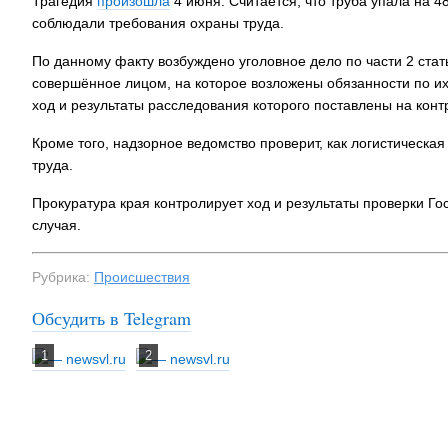
Трагедия
произошла
4 июня. Считается, что труба упала на 48
соблюдали требования охраны труда.
По данному факту возбуждено уголовное дело по части 2 ста
совершённое лицом, на которое возложены обязанности по их
ход и результаты расследования которого поставлены на конт
Кроме того, надзорное ведомство проверит, как логистическа
труда.
Прокуратура края контролирует ход и результаты проверки Г
случая.
Рубрика:
Происшествия
Обсудить в Telegram