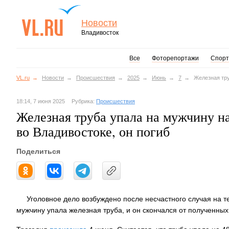
Новости
Владивосток
Все
Фоторепортажи
Спорт
VL.ru
Новости
Происшествия
2025
Июнь
7
Железная тру
18:14, 7 июня 2025
Рубрика:
Происшествия
Железная труба упала на мужчину н
во Владивостоке, он погиб
Поделиться
Уголовное дело возбуждено после несчастного случая на т
мужчину упала железная труба, и он скончался от полученных