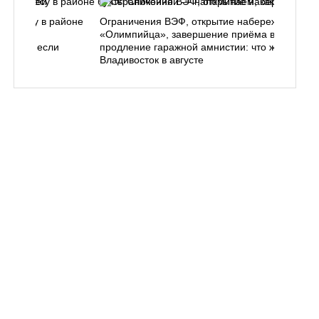
ь в лесу в районе
Ограничения ВЭФ, открытие набережной у
ем, как
«Олимпийца», завершение приёма в вузы,
 делать, если
продление гаражной амнистии: что ждёт
Владивосток в августе