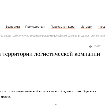
Экономика
Происшествия
Перекрытия дорог
Истории
Что 
ба упала на мужчину на территории логистической компании во Владивостоке, он поги
10827
а территории логистической компании
ерритории логистической компании во Владивостоке. Здесь на
 травм.