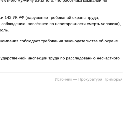
-летнего мужчину из-за того, что работники компании не
тьи 143 УК РФ (нарушение требований охраны труда,
 соблюдению, повлёкшее по неосторожности смерть человека),
роль.
я компания соблюдает требования законодательства об охране
осударственной инспекции труда по расследованию несчастного
Источник — Прокуратура Приморья