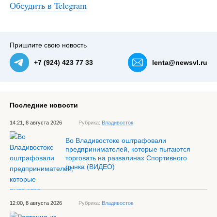
#1
После аварии несколько столбиков лежат на дороге —
Обсудить в Telegram
NewsVL.ru
Пришлите свою новость
+7 (924) 423 77 33
lenta@newsvl.ru
Последние новости
14:21, 8 августа 2026
Рубрика:
Владивосток
Во Владивостоке оштрафовали
предпринимателей, которые пытаются
торговать на развалинах Спортивного
рынка (ВИДЕО)
12:00, 8 августа 2026
Рубрика:
Владивосток