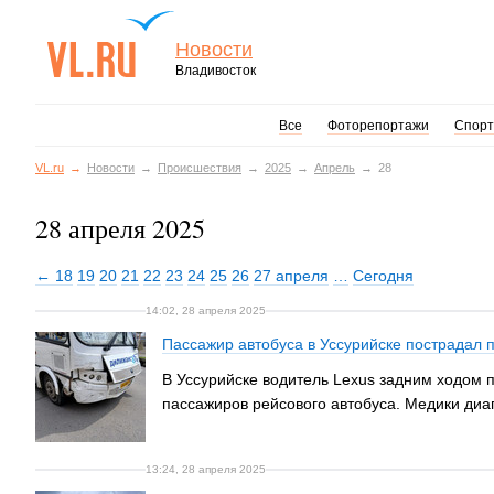
Новости
Владивосток
Все
Фоторепортажи
Спорт
VL.ru
Новости
Происшествия
2025
Апрель
28
28 апреля 2025
← 18
19
20
21
22
23
24
25
26
27 апреля
…
Сегодня
14:02, 28 апреля 2025
Пассажир автобуса в Уссурийске пострадал 
В Уссурийске водитель Lexus задним ходом 
пассажиров рейсового автобуса. Медики диа
13:24, 28 апреля 2025