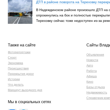
ДТП в районе поворота на Тереховку перекр
В Надеждинском районе произошло ДТП на ф
опрокинулись на бок и полностью перекрыли
Тереховку сейчас тоже недоступен из-за ре
Также на сайте
Сайты Влад
Фоторепортажи
Объявления
Спорт
Новости
Экономика
Авто
Происшествия
Работа
Перекрытия дорог
Афиша
Истории
Кино
Что делать
Базы отдыха
Маршрут выходного дня
Недвижимость
Справочник ком
Мы в социальных сетях