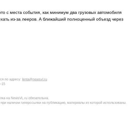
о с места события, как минимум два грузовых автомобиля
ехать из-за лееров. А ближайший полноценный объезд через
ся по адресу:
lenta@newsvl.ru
6−15
ка на NewsVL.ru обязательна.
 при наличии гиперссылки на публикацию, материалы из которой использованы.