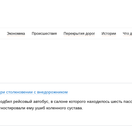
Экономика
Происшествия
Перекрытия дорог
Истории
Что 
при столкновении с внедорожником
подбил рейсовый автобус, в салоне которого находилось шесть па
гностировали ему ушиб коленного сустава.