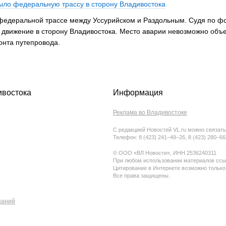
ыло федеральную трассу в сторону Владивостока
едеральной трассе между Уссурийском и Раздольным. Судя по фот
 движение в сторону Владивостока. Место аварии невозможно объ
монта путепровода.
ивостока
Информация
Реклама во Владивостоке
С редакцией Новостей VL.ru можно связать
Телефон: 8 (423) 241−49−26, 8 (423) 280−6
© ООО «ВЛ Новости», ИНН 2536240311
При любом использовании материалов ссыл
Цитирование в Интернете возможно только
Все права защищены.
паний