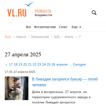
Новости
Владивосток
Все
Фоторепортажи
Спорт
Еще
VL.ru
Новости
Происшествия
2025
Апрель
27
27 апреля 2025
← 17
18
19
20
21
22
23
24
25
26 апреля
…
Сегодня
17:35, 27 апреля 2025
В Ливадии загорелся буксир — погиб
человек
Днём в воскресенье, 27 апреля, на
территории судоремонтного завода в
посёлке Ливадия загорелся