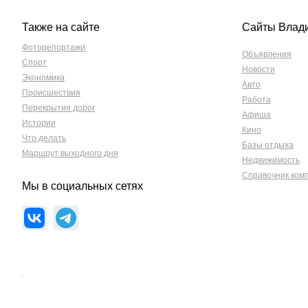
Также на сайте
Сайты Влад
Фоторепортажи
Объявления
Спорт
Новости
Экономика
Авто
Происшествия
Работа
Перекрытия дорог
Афиша
Истории
Кино
Что делать
Базы отдыха
Маршрут выходного дня
Недвижимость
Справочник ком
Мы в социальных сетях