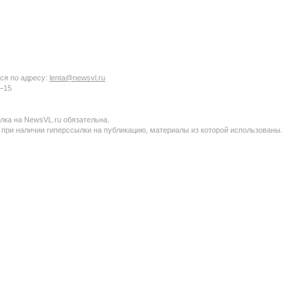
ся по адресу:
lenta@newsvl.ru
6−15
ка на NewsVL.ru обязательна.
 при наличии гиперссылки на публикацию, материалы из которой использованы.