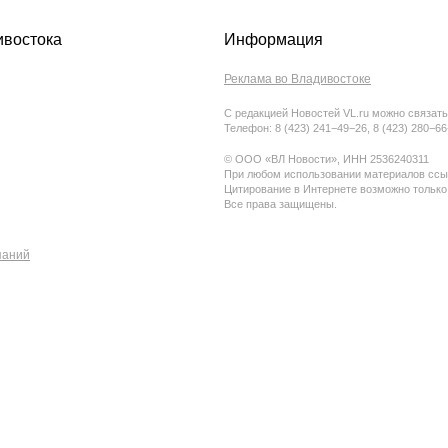
ивостока
Информация
Реклама во Владивостоке
С редакцией Новостей VL.ru можно связать
Телефон: 8 (423) 241−49−26, 8 (423) 280−6
© ООО «ВЛ Новости», ИНН 2536240311
При любом использовании материалов ссыл
Цитирование в Интернете возможно только
Все права защищены.
паний