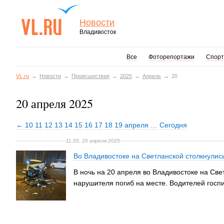
Новости
Владивосток
Все
Фоторепортажи
Спорт
VL.ru
Новости
Происшествия
2025
Апрель
20
20 апреля 2025
← 10
11
12
13
14
15
16
17
18
19 апреля
…
Сегодня
11:20, 20 апреля 2025
Во Владивостоке на Светланской столкнулись
В ночь на 20 апреля во Владивостоке на Свет
нарушителя погиб на месте. Водителей гос