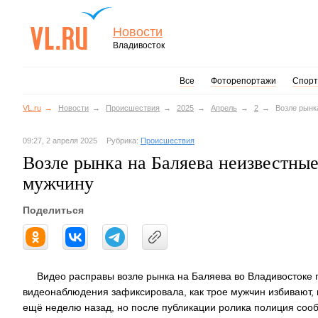
Новости
Владивосток
Все
Фоторепортажи
Спорт
VL.ru
Новости
Происшествия
2025
Апрель
2
Возле рынк
09:27, 2 апреля 2025
Рубрика:
Происшествия
Возле рынка на Баляева неизвестны
мужчину
Поделиться
Видео расправы возле рынка на Баляева во Владивостоке 
видеонаблюдения зафиксировала, как трое мужчин избивают,
ещё неделю назад, но после публикации ролика полиция сооб