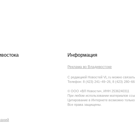
ивостока
Информация
Реклама во Владивостоке
С редакцией Новостей VL.ru можно связать
Телефон: 8 (423) 241−49−26, 8 (423) 280−6
© ООО «ВЛ Новости», ИНН 2536240311
При любом использовании материалов ссыл
Цитирование в Интернете возможно только
Все права защищены.
паний