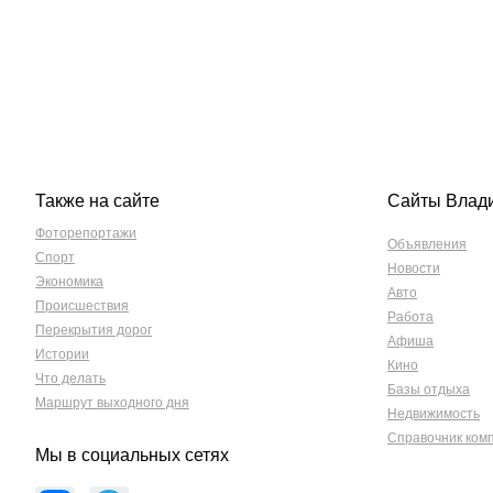
Также на сайте
Сайты Влад
Фоторепортажи
Объявления
Спорт
Новости
Экономика
Авто
Происшествия
Работа
Перекрытия дорог
Афиша
Истории
Кино
Что делать
Базы отдыха
Маршрут выходного дня
Недвижимость
Справочник ком
Мы в социальных сетях