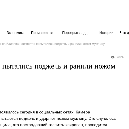
Экономика
Происшествия
Перекрытия дорог
Истории
Что 
а на Баляева неизвестные пытались поджечь и ранили ножом мужчину
7824
е пытались поджечь и ранили ножом
появилось сегодня в социальных сетях. Камера
 пытаются поджечь и ударяют ножом мужчину. Это случилось
щила, что пострадавший госпитализирован, проводится