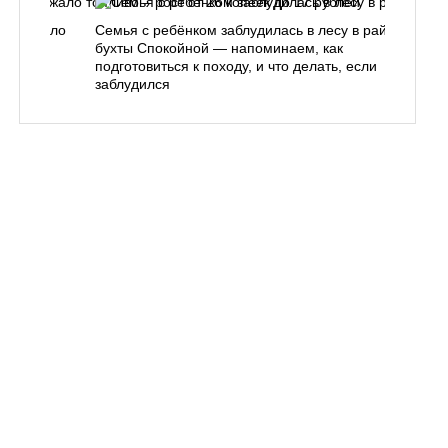
одорожало
Семья с ребёнком заблудилась в лесу в районе
О
ублей
бухты Спокойной — напоминаем, как
«
подготовиться к походу, и что делать, если
п
заблудился
Вл