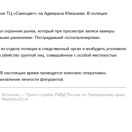
йоне ТЦ «Самоцвет» на Адмирала Юмашева. В полиции
ал охранник рынка, который при просмотре записи камеры
выми ранениями. Пострадавший госпитализирован.
из отдела полиции в следственный орган и возбудить уголовное
ие на убийство группой лиц, совершённое с особой жестокостью
. В настоящее время проводится комплекс оперативно-
ановление личности фигурантов.
Источник — Пресс-служба УМВД России по Приморскому краю;
Newsbox25.tv