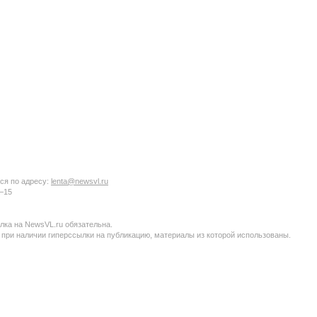
ся по адресу:
lenta@newsvl.ru
6−15
ка на NewsVL.ru обязательна.
 при наличии гиперссылки на публикацию, материалы из которой использованы.